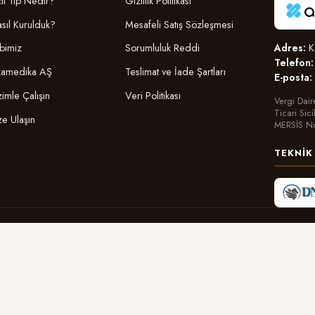
il Tıp Nedir?
Gizlilik Politikası
sıl Kurulduk?
Mesafeli Satış Sözleşmesi
Adres:
Ka
bimiz
Sorumluluk Reddi
Telefon:
amedika AŞ
Teslimat ve İade Şartları
E-posta:
zimle Çalışın
Veri Politikası
Vergi Dair
Ticari Sic
ze Ulaşın
MERSİS N
TEKNIK