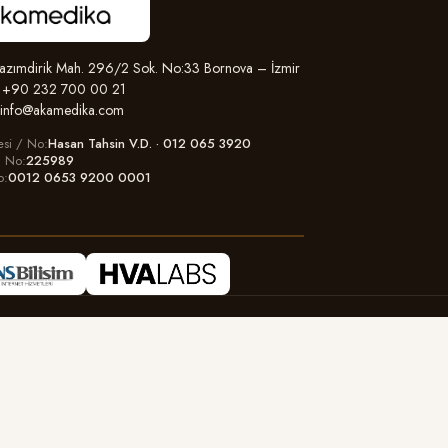
zımdirik Mah. 296/2 Sok. No:33 Bornova – İzmir
+90 232 700 00 21
info@akamedika.com
esi / No
Hasan Tahsin V.D. · 012 065 3920
il No
225989
o
0012 0653 9200 0001