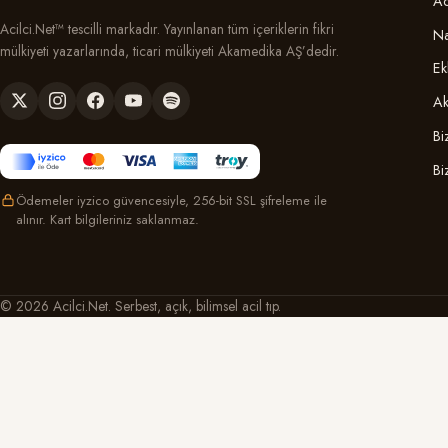
Ac
Acilci.Net™ tescilli markadır. Yayınlanan tüm içeriklerin fikri
Na
mülkiyeti yazarlarında, ticari mülkiyeti Akamedika AŞ’dedir.
Ek
Ak
Bi
Bi
Ödemeler iyzico güvencesiyle, 256-bit SSL şifreleme ile
alınır. Kart bilgileriniz saklanmaz.
© 2026 Acilci.Net. Serbest, açık, bilimsel acil tıp.