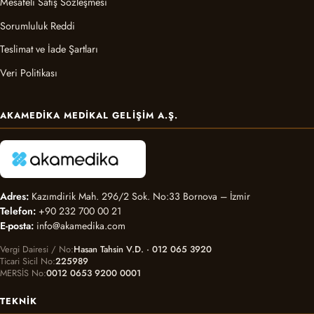
Mesafeli Satış Sözleşmesi
Sorumluluk Reddi
Teslimat ve İade Şartları
Veri Politikası
AKAMEDIKA MEDIKAL GELIŞIM A.Ş.
Adres:
Kazımdirik Mah. 296/2 Sok. No:33 Bornova – İzmir
Telefon:
+90 232 700 00 21
E-posta:
info@akamedika.com
Vergi Dairesi / No
Hasan Tahsin V.D. · 012 065 3920
Ticari Sicil No
225989
MERSİS No
0012 0653 9200 0001
TEKNIK