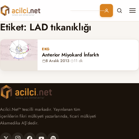
Me
Branşlar
Etiket:
LAD tıkanıklığı
Konular
EKG
Anterior Miyokard İnfarktı
Kurumsal
8 Aralık 2013
·
11 dk
Abonelik
Acilci.Net™ tescilli markadır. Yayınlanan tüm
içeriklerin fikri mülkiyeti yazarlarında, ticari mülkiyeti
Akamedika AŞ’dedir.