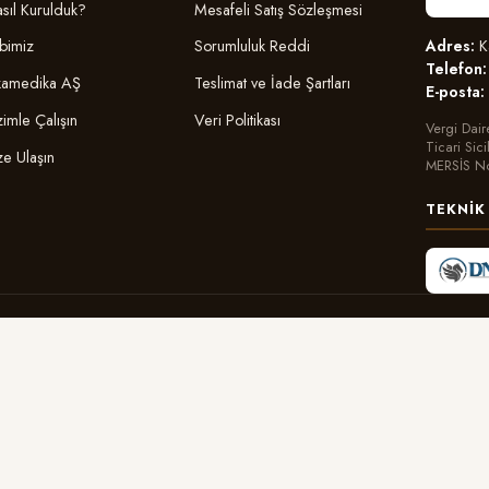
sıl Kurulduk?
Mesafeli Satış Sözleşmesi
Adres:
Ka
bimiz
Sorumluluk Reddi
Telefon:
amedika AŞ
Teslimat ve İade Şartları
E-posta:
zimle Çalışın
Veri Politikası
Vergi Dair
Ticari Sic
ze Ulaşın
MERSİS N
TEKNIK