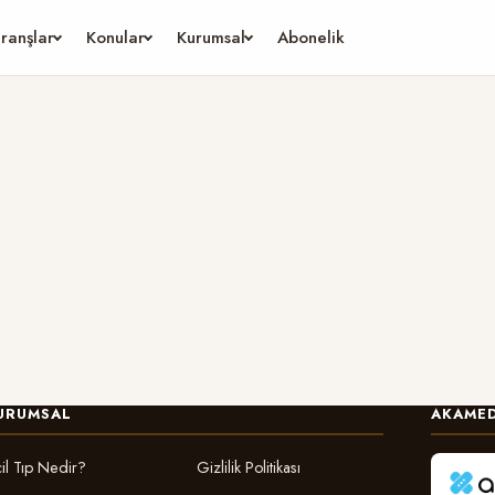
ranşlar
Konular
Kurumsal
Abonelik
URUMSAL
AKAMED
il Tıp Nedir?
Gizlilik Politikası