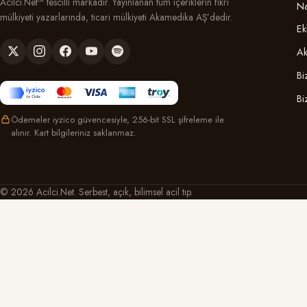
Acilci.Net™ tescilli markadır. Yayınlanan tüm içeriklerin fikri
Na
mülkiyeti yazarlarında, ticari mülkiyeti Akamedika AŞ’dedir.
Ek
Ak
Bi
Bi
Ödemeler iyzico güvencesiyle, 256-bit SSL şifreleme ile
alınır. Kart bilgileriniz saklanmaz.
© 2026 Acilci.Net. Serbest, açık, bilimsel acil tıp.