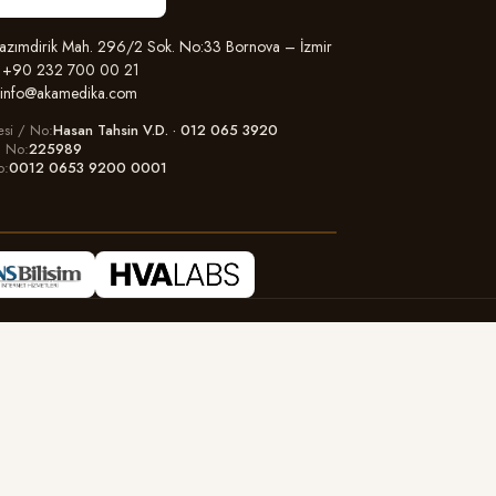
zımdirik Mah. 296/2 Sok. No:33 Bornova – İzmir
+90 232 700 00 21
info@akamedika.com
esi / No
Hasan Tahsin V.D. · 012 065 3920
il No
225989
o
0012 0653 9200 0001