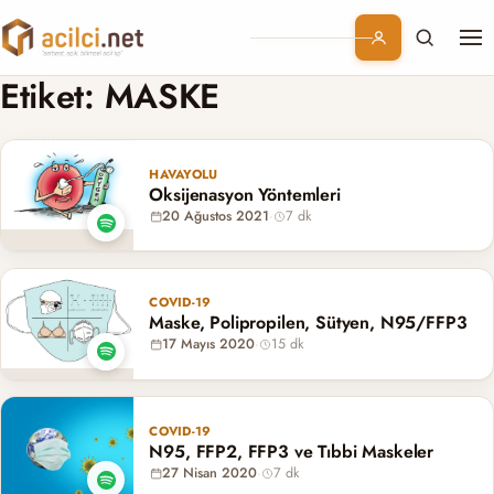
Me
Branşlar
Etiket:
MASKE
Konular
HAVAYOLU
Oksijenasyon Yöntemleri
Kurumsal
20 Ağustos 2021
·
7 dk
Abonelik
COVID-19
Maske, Polipropilen, Sütyen, N95/FFP3
17 Mayıs 2020
·
15 dk
COVID-19
N95, FFP2, FFP3 ve Tıbbi Maskeler
27 Nisan 2020
·
7 dk