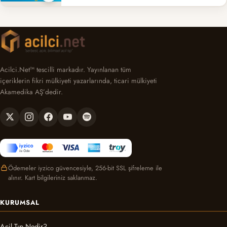
Acilci.Net™ tescilli markadır. Yayınlanan tüm
içeriklerin fikri mülkiyeti yazarlarında, ticari mülkiyeti
Akamedika AŞ’dedir.
Ödemeler iyzico güvencesiyle, 256-bit SSL şifreleme ile
alınır. Kart bilgileriniz saklanmaz.
KURUMSAL
Acil Tıp Nedir?