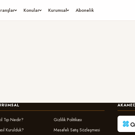
ranşlar
Konular
Kurumsal
Abonelik
URUMSAL
AKAMED
il Tıp Nedir?
Gizlilik Politikası
sıl Kurulduk?
Mesafeli Satış Sözleşmesi