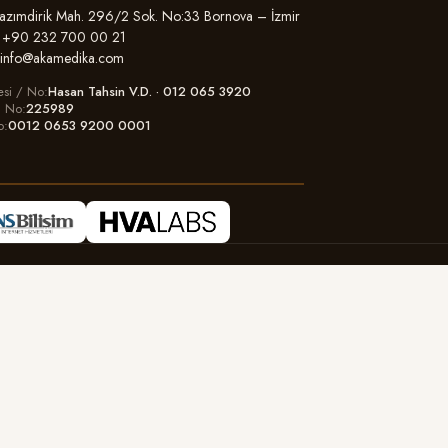
zımdirik Mah. 296/2 Sok. No:33 Bornova – İzmir
+90 232 700 00 21
info@akamedika.com
esi / No
Hasan Tahsin V.D. · 012 065 3920
il No
225989
o
0012 0653 9200 0001