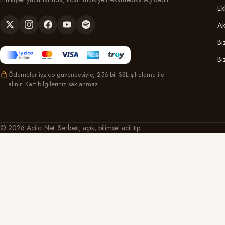
Ek
Ak
Bi
Bi
Ödemeler iyzico güvencesiyle, 256-bit SSL şifreleme ile
alınır. Kart bilgileriniz saklanmaz.
© 2026 Acilci.Net. Serbest, açık, bilimsel acil tıp.