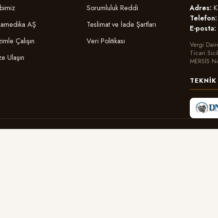
Adres:
Ka
bimiz
Sorumluluk Reddi
Telefon:
amedika AŞ
Teslimat ve İade Şartları
E-posta:
zimle Çalışın
Veri Politikası
Vergi Dair
Ticari Sic
ze Ulaşın
MERSİS N
TEKNIK