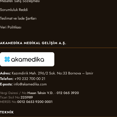
Mesafeli Satış Sözleşmesi
Sorumluluk Reddi
Teslimat ve İade Şartları
Veri Politikası
AKAMEDIKA MEDIKAL GELIŞIM A.Ş.
Adres:
Kazımdirik Mah. 296/2 Sok. No:33 Bornova – İzmir
Telefon:
+90 232 700 00 21
E-posta:
info@akamedika.com
Vergi Dairesi / No
Hasan Tahsin V.D. · 012 065 3920
Ticari Sicil No
225989
MERSİS No
0012 0653 9200 0001
TEKNIK