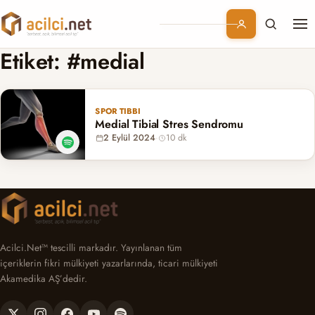
Me
Branşlar
Etiket:
#medial
Konular
SPOR TIBBI
Medial Tibial Stres Sendromu
Kurumsal
2 Eylül 2024
·
10 dk
Abonelik
Acilci.Net™ tescilli markadır. Yayınlanan tüm
içeriklerin fikri mülkiyeti yazarlarında, ticari mülkiyeti
Akamedika AŞ’dedir.