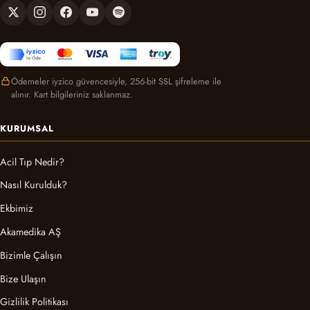
Ödemeler iyzico güvencesiyle, 256-bit SSL şifreleme ile
alınır. Kart bilgileriniz saklanmaz.
KURUMSAL
Acil Tıp Nedir?
Nasıl Kurulduk?
Ekbimiz
Akamedika AŞ
Bizimle Çalışın
Bize Ulaşın
Gizlilik Politikası