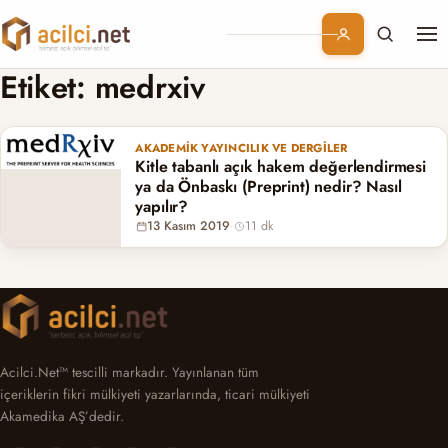
Me
Branşlar
Etiket:
medrxiv
Konular
AKADEMIK YAYINCILIK VE DERGILER
Kitle tabanlı açık hakem değerlendirmesi
Kurumsal
ya da Önbaskı (Preprint) nedir? Nasıl
yapılır?
13 Kasım 2019
·
11 dk
Abonelik
Acilci.Net™ tescilli markadır. Yayınlanan tüm
içeriklerin fikri mülkiyeti yazarlarında, ticari mülkiyeti
Akamedika AŞ’dedir.