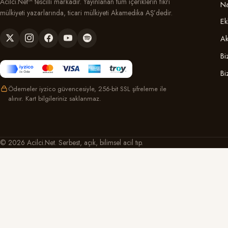
Acilci.Net™ tescilli markadır. Yayınlanan tüm içeriklerin fikri
Na
mülkiyeti yazarlarında, ticari mülkiyeti Akamedika AŞ’dedir.
Ek
Ak
Bi
Bi
Ödemeler iyzico güvencesiyle, 256-bit SSL şifreleme ile
alınır. Kart bilgileriniz saklanmaz.
© 2026 Acilci.Net. Serbest, açık, bilimsel acil tıp.