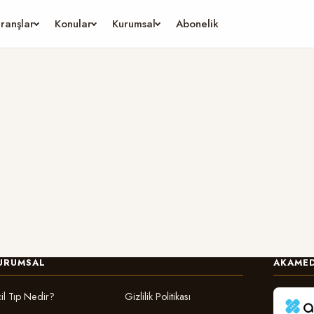
ranşlar
Konular
Kurumsal
Abonelik
URUMSAL
AKAMED
il Tıp Nedir?
Gizlilik Politikası