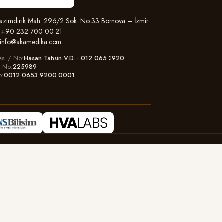
zımdirik Mah. 296/2 Sok. No:33 Bornova – İzmir
+90 232 700 00 21
info@akamedika.com
esi / No
Hasan Tahsin V.D. · 012 065 3920
il No
225989
o
0012 0653 9200 0001