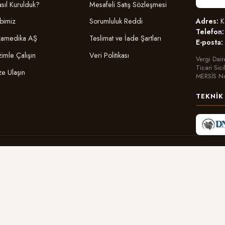
sıl Kurulduk?
Mesafeli Satış Sözleşmesi
Adres:
Ka
bimiz
Sorumluluk Reddi
Telefon:
amedika AŞ
Teslimat ve İade Şartları
E-posta:
zimle Çalışın
Veri Politikası
Vergi Dair
Ticari Sic
ze Ulaşın
MERSİS N
TEKNIK