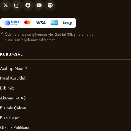
Ödemeler iyzico güvencesiyle, 256-bit SSL şifreleme ile
alınır. Kart bilgileriniz saklanmaz.
KURUMSAL
Acil Tıp Nedir?
Nasıl Kurulduk?
Ekbimiz
Akamedika AŞ
Bizimle Çalışın
Bize Ulaşın
Gizlilik Politikası