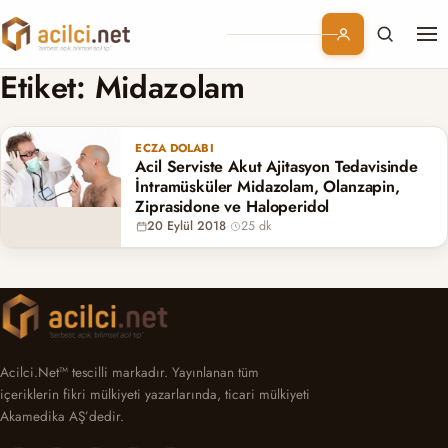
Me
Branşlar
Etiket:
Midazolam
Konular
ECZA DOLABI
Acil Serviste Akut Ajitasyon Tedavisinde
Kurumsal
İntramüsküler Midazolam, Olanzapin,
Ziprasidone ve Haloperidol
20 Eylül 2018
·
25 dk
Abonelik
Acilci.Net™ tescilli markadır. Yayınlanan tüm
içeriklerin fikri mülkiyeti yazarlarında, ticari mülkiyeti
Akamedika AŞ’dedir.