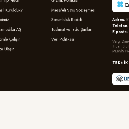
il Tıp Nedir?
Gizlilik Politikası
sıl Kurulduk?
Mesafeli Satış Sözleşmesi
Adres:
Ka
bimiz
Sorumluluk Reddi
Telefon:
amedika AŞ
Teslimat ve İade Şartları
E-posta:
zimle Çalışın
Veri Politikası
Vergi Dair
Ticari Sic
ze Ulaşın
MERSİS N
TEKNIK