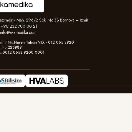
zımdirik Mah. 296/2 Sok. No:33 Bornova – İzmir
+90 232 700 00 21
info@akamedika.com
esi / No
Hasan Tahsin V.D. · 012 065 3920
il No
225989
o
0012 0653 9200 0001