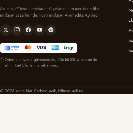
Ac
Acilci.Net™ tescilli markadır. Yayınlanan tüm içeriklerin fikri
Na
mülkiyeti yazarlarında, ticari mülkiyeti Akamedika AŞ’dedir.
Ek
Ak
Bi
Bi
Ödemeler iyzico güvencesiyle, 256-bit SSL şifreleme ile
alınır. Kart bilgileriniz saklanmaz.
© 2026 Acilci.Net. Serbest, açık, bilimsel acil tıp.