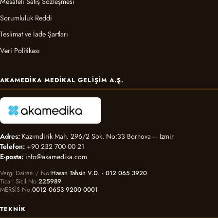
Mesafeli Satış Sözleşmesi
Sorumluluk Reddi
Teslimat ve İade Şartları
Veri Politikası
AKAMEDIKA MEDIKAL GELIŞIM A.Ş.
Adres:
Kazımdirik Mah. 296/2 Sok. No:33 Bornova – İzmir
Telefon:
+90 232 700 00 21
E-posta:
info@akamedika.com
Vergi Dairesi / No
Hasan Tahsin V.D. · 012 065 3920
Ticari Sicil No
225989
MERSİS No
0012 0653 9200 0001
TEKNIK