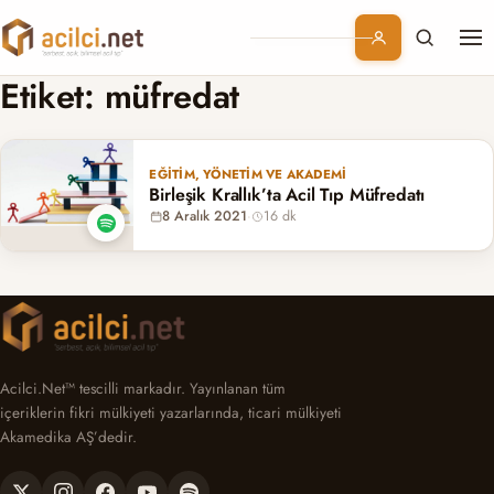
Me
Branşlar
Etiket:
müfredat
Konular
EĞITIM, YÖNETIM VE AKADEMI
Birleşik Krallık’ta Acil Tıp Müfredatı
Kurumsal
8 Aralık 2021
·
16 dk
Abonelik
Acilci.Net™ tescilli markadır. Yayınlanan tüm
içeriklerin fikri mülkiyeti yazarlarında, ticari mülkiyeti
Akamedika AŞ’dedir.