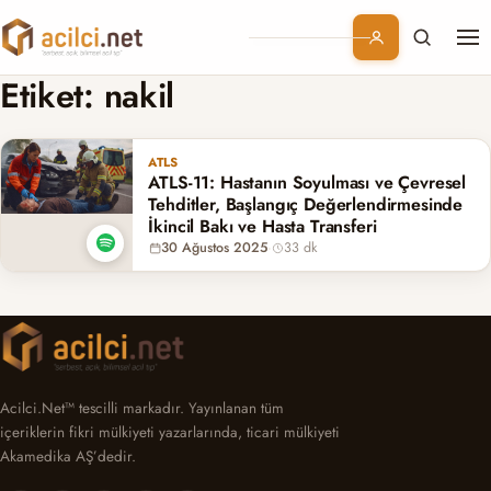
Me
Branşlar
Etiket:
nakil
Konular
ATLS
ATLS-11: Hastanın Soyulması ve Çevresel
Kurumsal
Tehditler, Başlangıç Değerlendirmesinde
İkincil Bakı ve Hasta Transferi
30 Ağustos 2025
·
33 dk
Abonelik
Acilci.Net™ tescilli markadır. Yayınlanan tüm
içeriklerin fikri mülkiyeti yazarlarında, ticari mülkiyeti
Akamedika AŞ’dedir.