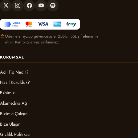
Ödemeler iyzico güvencesiyle, 256-bit SSL şifreleme ile
alınır. Kart bilgileriniz saklanmaz.
KURUMSAL
Acil Tıp Nedir?
Nasıl Kurulduk?
Ekbimiz
Akamedika AŞ
Bizimle Çalışın
Bize Ulaşın
Gizlilik Politikası