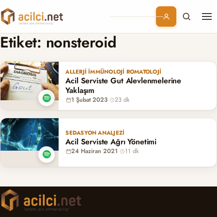
Me
Branşlar
Etiket:
nonsteroid
Konular
ALLERJI İMMÜNOLOJI ROMATOLOJI
Acil Serviste Gut Alevlenmelerine
Kurumsal
Yaklaşım
1 Şubat 2023
·
23 dk
Abonelik
SEDASYON ANALJEZI
Acil Serviste Ağrı Yönetimi
24 Haziran 2021
·
11 dk