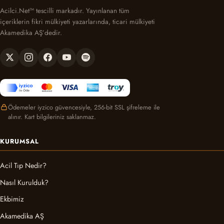
Acilci.Net™ tescilli markadır. Yayınlanan tüm
içeriklerin fikri mülkiyeti yazarlarında, ticari mülkiyeti
Akamedika AŞ’dedir.
Ödemeler iyzico güvencesiyle, 256-bit SSL şifreleme ile
alınır. Kart bilgileriniz saklanmaz.
KURUMSAL
Acil Tıp Nedir?
Nasıl Kurulduk?
Ekbimiz
Akamedika AŞ