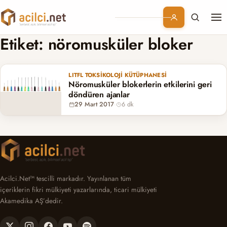
Me
Branşlar
Etiket:
nöromusküler bloker
Konular
LITFL TOKSIKOLOJI KÜTÜPHANESI
Nöromusküler blokerlerin etkilerini geri
Kurumsal
döndüren ajanlar
29 Mart 2017
·
6 dk
Abonelik
Acilci.Net™ tescilli markadır. Yayınlanan tüm
içeriklerin fikri mülkiyeti yazarlarında, ticari mülkiyeti
Akamedika AŞ’dedir.