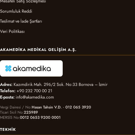
Mesafeli Satış Sözleşmesi
Sorumluluk Reddi
Teslimat ve İade Şartları
Veri Politikası
AKAMEDIKA MEDIKAL GELIŞIM A.Ş.
Adres:
Kazımdirik Mah. 296/2 Sok. No:33 Bornova – İzmir
Telefon:
+90 232 700 00 21
E-posta:
info@akamedika.com
Vergi Dairesi / No
Hasan Tahsin V.D. · 012 065 3920
Ticari Sicil No
225989
MERSİS No
0012 0653 9200 0001
TEKNIK