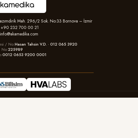
zımdirik Mah. 296/2 Sok. No:33 Bornova – İzmir
+90 232 700 00 21
info@akamedika.com
esi / No
Hasan Tahsin V.D. · 012 065 3920
il No
225989
o
0012 0653 9200 0001