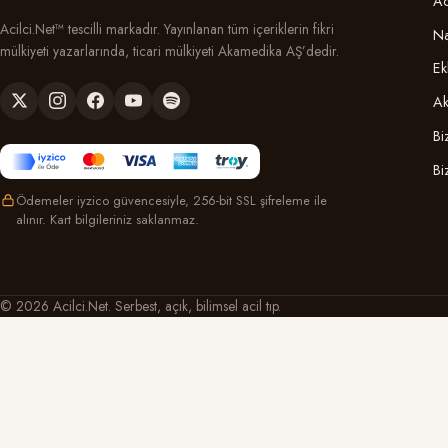
Ac
Acilci.Net™ tescilli markadır. Yayınlanan tüm içeriklerin fikri
Na
mülkiyeti yazarlarında, ticari mülkiyeti Akamedika AŞ’dedir.
Ek
Ak
Bi
Bi
Ödemeler iyzico güvencesiyle, 256-bit SSL şifreleme ile
alınır. Kart bilgileriniz saklanmaz.
© 2026 Acilci.Net. Serbest, açık, bilimsel acil tıp.