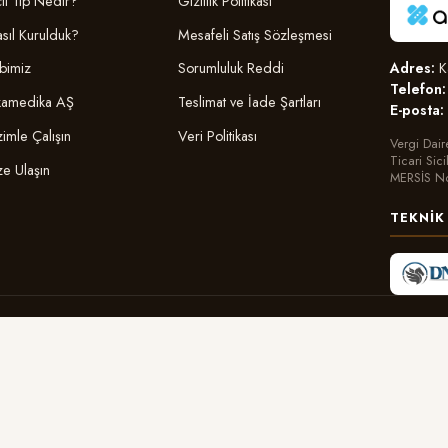
il Tıp Nedir?
Gizlilik Politikası
sıl Kurulduk?
Mesafeli Satış Sözleşmesi
Adres:
Ka
bimiz
Sorumluluk Reddi
Telefon:
amedika AŞ
Teslimat ve İade Şartları
E-posta:
zimle Çalışın
Veri Politikası
Vergi Dair
Ticari Sic
ze Ulaşın
MERSİS N
TEKNIK