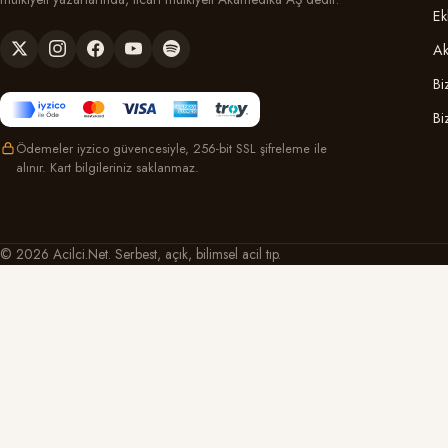
Ek
Ak
Bi
Bi
Ödemeler iyzico güvencesiyle, 256-bit SSL şifreleme ile
alınır. Kart bilgileriniz saklanmaz.
© 2026 Acilci.Net. Serbest, açık, bilimsel acil tıp.