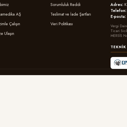
Adres:
Ka
bimiz
Sorumluluk Reddi
Telefon:
amedika AŞ
Teslimat ve İade Şartları
E-posta:
zimle Çalışın
Veri Politikası
Vergi Dair
Ticari Sic
ze Ulaşın
MERSİS N
TEKNIK