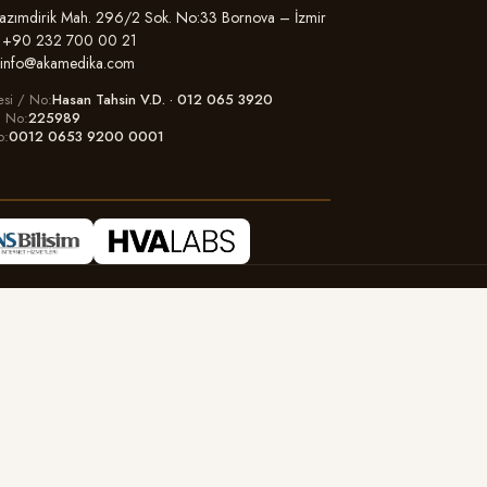
zımdirik Mah. 296/2 Sok. No:33 Bornova – İzmir
+90 232 700 00 21
info@akamedika.com
esi / No
Hasan Tahsin V.D. · 012 065 3920
il No
225989
o
0012 0653 9200 0001