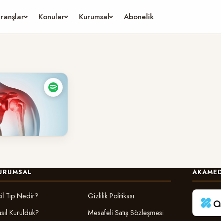
ranşlar
Konular
Kurumsal
Abonelik
Travmaları-1
9 dk
okuma
durmuş
URUMSAL
AKAMED
il Tıp Nedir?
Gizlilik Politikası
sıl Kurulduk?
Mesafeli Satış Sözleşmesi