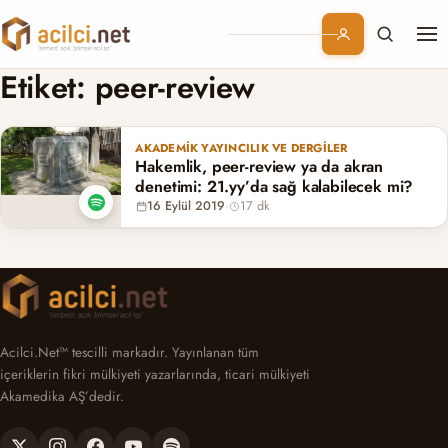
Me
Branşlar
Etiket:
peer-review
Konular
AKADEMIK YAYINCILIK VE DERGILER
Hakemlik, peer-review ya da akran
Kurumsal
denetimi: 21.yy’da sağ kalabilecek mi?
16 Eylül 2019
·
17 dk
Abonelik
Acilci.Net™ tescilli markadır. Yayınlanan tüm
içeriklerin fikri mülkiyeti yazarlarında, ticari mülkiyeti
Akamedika AŞ’dedir.