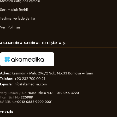
Mesafeli Satış Sözleşmesi
Sorumluluk Reddi
Teslimat ve İade Şartları
Veri Politikası
AKAMEDIKA MEDIKAL GELIŞIM A.Ş.
Adres:
Kazımdirik Mah. 296/2 Sok. No:33 Bornova – İzmir
Telefon:
+90 232 700 00 21
E-posta:
info@akamedika.com
Vergi Dairesi / No
Hasan Tahsin V.D. · 012 065 3920
Ticari Sicil No
225989
MERSİS No
0012 0653 9200 0001
TEKNIK