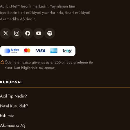
Acilci.Net™ tescilli markadır. Yayınlanan tüm
içeriklerin fikri mülkiyeti yazarlarında, ticari mülkiyeti
Akamedika AŞ’dedir.
Ödemeler iyzico güvencesiyle, 256-bit SSL şifreleme ile
alınır. Kart bilgileriniz saklanmaz.
KURUMSAL
Acil Tıp Nedir?
Nasıl Kurulduk?
Ekbimiz
Akamedika AŞ