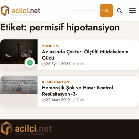
Me
Branşlar
Etiket:
permisif hipotansiyon
Konular
YÖNETIM
Az aslında Çoktur: Ölçülü Müdahalenin
Kurumsal
Gücü
25 Eylül 2025
·
16 dk
Abonelik
RESÜSITASYON
Hemorajik Şok ve Hasar Kontrol
Resüsitasyon -3-
22 Mart 2019
·
17 dk