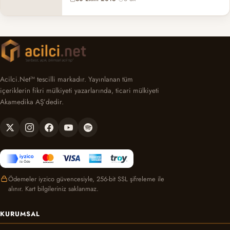
Acilci.Net™ tescilli markadır. Yayınlanan tüm
içeriklerin fikri mülkiyeti yazarlarında, ticari mülkiyeti
Akamedika AŞ’dedir.
Ödemeler iyzico güvencesiyle, 256-bit SSL şifreleme ile
alınır. Kart bilgileriniz saklanmaz.
KURUMSAL