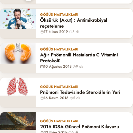
GÖĞÜS HASTALIKLARI
Öksürük (Akut) : Antimikrobiyal
reçeteleme
17 Nisan 2019
·
8 dk
GÖĞÜS HASTALIKLARI
Ağır Pnömonili Hastalarda C Vitamini
Protokolü
10 Ağustos 2018
·
9 dk
GÖĞÜS HASTALIKLARI
Pnömoni Tedavisinde Steroidlerin Yeri
16 Kasım 2016
·
5 dk
GÖĞÜS HASTALIKLARI
2016 IDSA Güncel Pnömoni Kılavuzu
30 Ekim 2016
·
6 dk