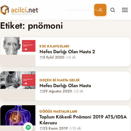
Me
Branşlar
Etiket:
pnömoni
Konular
ESC KILAVUZLARI
Nefes Darlığı Olan Hasta 2
Kurumsal
5 Eylül 2020
·
6 dk
Abonelik
GEÇEN BI HASTA GELDI
Nefes Darlığı Olan Hasta
29 Ağustos 2020
·
2 dk
GÖĞÜS HASTALIKLARI
Toplum Kökenli Pnömoni 2019 ATS/IDSA
Kılavuzu
25 Kasım 2019
·
15 dk