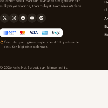
Acilci.Net™ tescilli markadır. Yayınlanan tüm içeriklerin fikri
Na
mülkiyeti yazarlarında, ticari mülkiyeti Akamedika AŞ’dedir.
Ek
Ak
Bi
Bi
Ödemeler iyzico güvencesiyle, 256-bit SSL şifreleme ile
alınır. Kart bilgileriniz saklanmaz.
© 2026 Acilci.Net. Serbest, açık, bilimsel acil tıp.