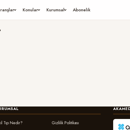
ranşlar
Konular
Kurumsal
Abonelik
.
URUMSAL
AKAMED
il Tıp Nedir?
Gizlilik Politikası