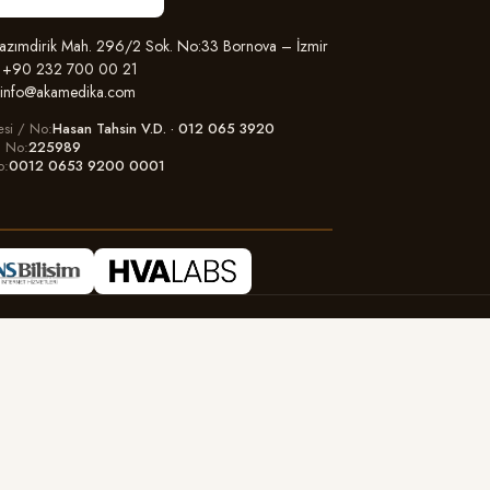
zımdirik Mah. 296/2 Sok. No:33 Bornova – İzmir
+90 232 700 00 21
info@akamedika.com
esi / No
Hasan Tahsin V.D. · 012 065 3920
il No
225989
o
0012 0653 9200 0001