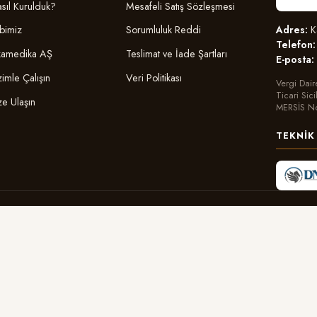
sıl Kurulduk?
Mesafeli Satış Sözleşmesi
Adres:
Ka
bimiz
Sorumluluk Reddi
Telefon:
amedika AŞ
Teslimat ve İade Şartları
E-posta:
zimle Çalışın
Veri Politikası
Vergi Dair
Ticari Sic
ze Ulaşın
MERSİS N
TEKNIK