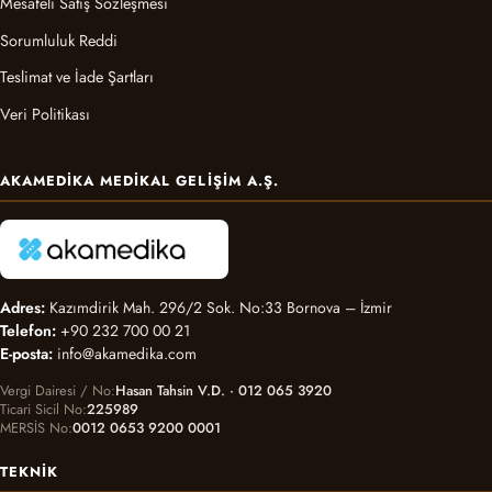
Mesafeli Satış Sözleşmesi
Sorumluluk Reddi
Teslimat ve İade Şartları
Veri Politikası
AKAMEDIKA MEDIKAL GELIŞIM A.Ş.
Adres:
Kazımdirik Mah. 296/2 Sok. No:33 Bornova – İzmir
Telefon:
+90 232 700 00 21
E-posta:
info@akamedika.com
Vergi Dairesi / No
Hasan Tahsin V.D. · 012 065 3920
Ticari Sicil No
225989
MERSİS No
0012 0653 9200 0001
TEKNIK