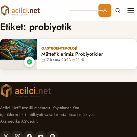
Me
Branşlar
Etiket:
probiyotik
Konular
GASTROENTEROLOJI
Müttefiklerimiz Probiyotikler
Kurumsal
17 Kasım 2023
·
23 dk
Abonelik
Acilci.Net™ tescilli markadır. Yayınlanan tüm
içeriklerin fikri mülkiyeti yazarlarında, ticari mülkiyeti
Akamedika AŞ’dedir.