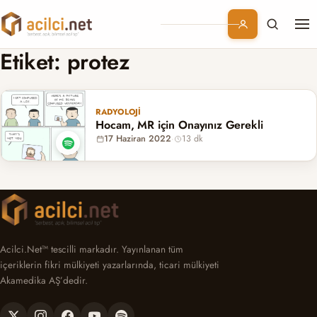
Me
Branşlar
Etiket:
protez
Konular
RADYOLOJI
Hocam, MR için Onayınız Gerekli
Kurumsal
17 Haziran 2022
·
13 dk
Abonelik
Acilci.Net™ tescilli markadır. Yayınlanan tüm
içeriklerin fikri mülkiyeti yazarlarında, ticari mülkiyeti
Akamedika AŞ’dedir.