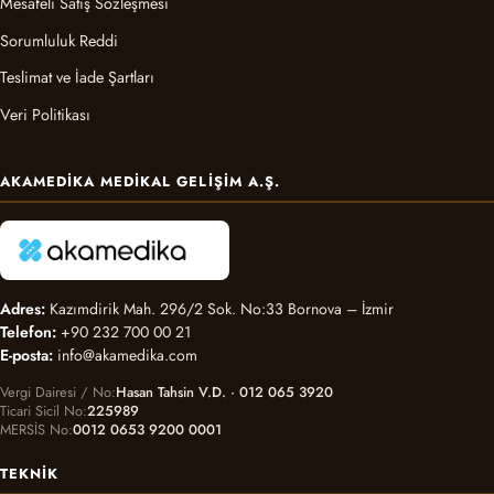
Mesafeli Satış Sözleşmesi
Sorumluluk Reddi
Teslimat ve İade Şartları
Veri Politikası
AKAMEDIKA MEDIKAL GELIŞIM A.Ş.
Adres:
Kazımdirik Mah. 296/2 Sok. No:33 Bornova – İzmir
Telefon:
+90 232 700 00 21
E-posta:
info@akamedika.com
Vergi Dairesi / No
Hasan Tahsin V.D. · 012 065 3920
Ticari Sicil No
225989
MERSİS No
0012 0653 9200 0001
TEKNIK