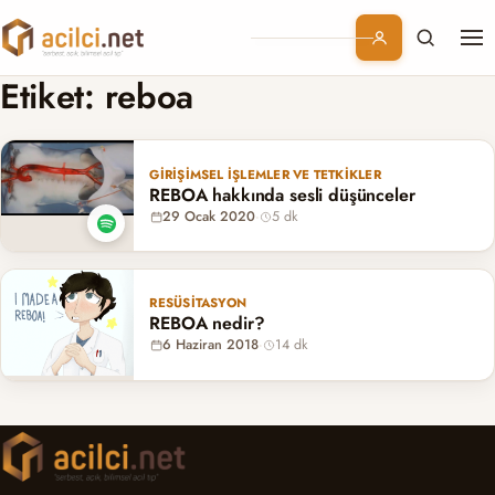
Me
Branşlar
Etiket:
reboa
Konular
GIRIŞIMSEL İŞLEMLER VE TETKIKLER
REBOA hakkında sesli düşünceler
Kurumsal
29 Ocak 2020
·
5 dk
Abonelik
RESÜSITASYON
REBOA nedir?
6 Haziran 2018
·
14 dk