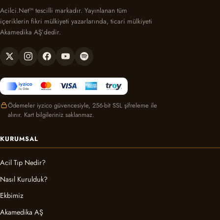
Acilci.Net™ tescilli markadır. Yayınlanan tüm
içeriklerin fikri mülkiyeti yazarlarında, ticari mülkiyeti
Akamedika AŞ’dedir.
Ödemeler iyzico güvencesiyle, 256-bit SSL şifreleme ile
alınır. Kart bilgileriniz saklanmaz.
KURUMSAL
Acil Tıp Nedir?
Nasıl Kurulduk?
Ekbimiz
Akamedika AŞ