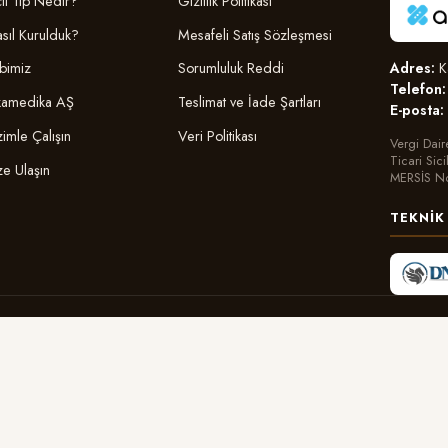
il Tıp Nedir?
Gizlilik Politikası
sıl Kurulduk?
Mesafeli Satış Sözleşmesi
Adres:
Ka
bimiz
Sorumluluk Reddi
Telefon:
amedika AŞ
Teslimat ve İade Şartları
E-posta:
zimle Çalışın
Veri Politikası
Vergi Dair
Ticari Sic
ze Ulaşın
MERSİS N
TEKNIK