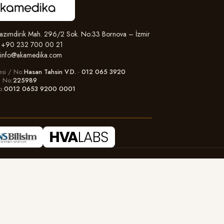
zımdirik Mah. 296/2 Sok. No:33 Bornova – İzmir
+90 232 700 00 21
info@akamedika.com
esi / No
Hasan Tahsin V.D. · 012 065 3920
il No
225989
o
0012 0653 9200 0001