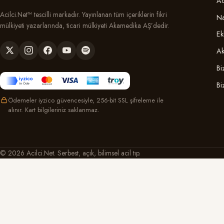
Ac
Acilci.Net™ tescilli markadır. Yayınlanan tüm içeriklerin fikri
Na
mülkiyeti yazarlarında, ticari mülkiyeti Akamedika AŞ’dedir.
Ek
Ak
Bi
Bi
Ödemeler iyzico güvencesiyle, 256-bit SSL şifreleme ile
alınır. Kart bilgileriniz saklanmaz.
© 2026 Acilci.Net. Serbest, açık, bilimsel acil tıp.