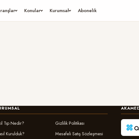
ranşlar
Konular
Kurumsal
Abonelik
URUMSAL
AKAMED
il Tıp Nedir?
Gizlilik Politikası
sıl Kurulduk?
Mesafeli Satış Sözleşmesi