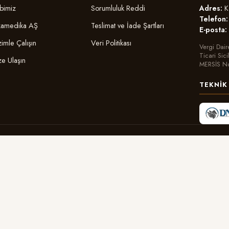
Adres:
Ka
bimiz
Sorumluluk Reddi
Telefon:
amedika AŞ
Teslimat ve İade Şartları
E-posta:
zimle Çalışın
Veri Politikası
Vergi Dair
Ticari Sic
ze Ulaşın
MERSİS N
TEKNIK