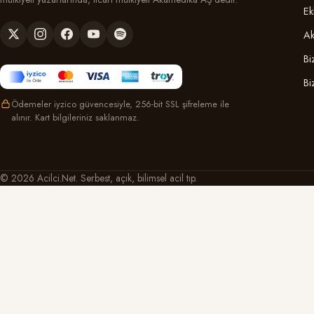
Ek
Ak
Bi
Bi
Ödemeler iyzico güvencesiyle, 256-bit SSL şifreleme ile
alınır. Kart bilgileriniz saklanmaz.
© 2026 Acilci.Net. Serbest, açık, bilimsel acil tıp.