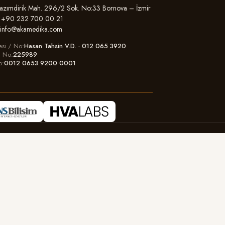
zımdirik Mah. 296/2 Sok. No:33 Bornova – İzmir
+90 232 700 00 21
info@akamedika.com
esi / No
Hasan Tahsin V.D. · 012 065 3920
il No
225989
o
0012 0653 9200 0001