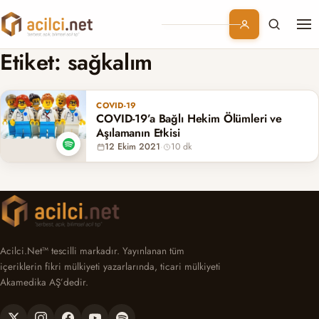
Me
Branşlar
Etiket:
sağkalım
Konular
COVID-19
COVID-19’a Bağlı Hekim Ölümleri ve
Kurumsal
Aşılamanın Etkisi
12 Ekim 2021
·
10 dk
Abonelik
Acilci.Net™ tescilli markadır. Yayınlanan tüm
içeriklerin fikri mülkiyeti yazarlarında, ticari mülkiyeti
Akamedika AŞ’dedir.