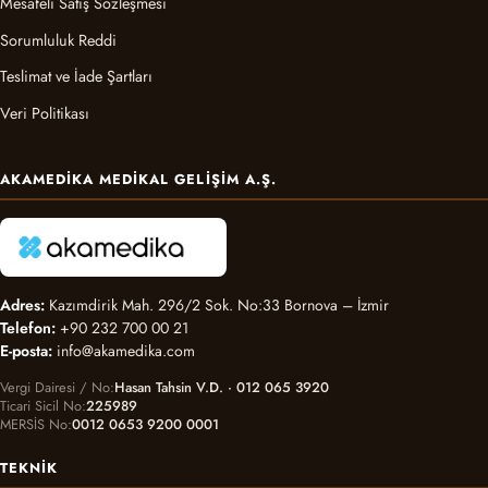
Mesafeli Satış Sözleşmesi
Sorumluluk Reddi
Teslimat ve İade Şartları
Veri Politikası
AKAMEDIKA MEDIKAL GELIŞIM A.Ş.
Adres:
Kazımdirik Mah. 296/2 Sok. No:33 Bornova – İzmir
Telefon:
+90 232 700 00 21
E-posta:
info@akamedika.com
Vergi Dairesi / No
Hasan Tahsin V.D. · 012 065 3920
Ticari Sicil No
225989
MERSİS No
0012 0653 9200 0001
TEKNIK