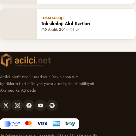
TOKSIKOLOJI
Toksikoloji Akıl Kartları
5 Aralık 2014
·
1 dk
Acilci.Net™ tescilli markadır. Yayınlanan tüm
içeriklerin fikri mülkiyeti yazarlarında, ticari mülkiyeti
Akamedika AŞ’dedir.
Ödemeler iyzico güvencesiyle, 256-bit SSL şifreleme ile