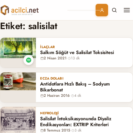
Me
Branşlar
Etiket:
salisilat
Konular
İLAÇLAR
Salkım Söğüt ve Salisilat Toksisitesi
Kurumsal
2 Nisan 2021
·
13 dk
Abonelik
ECZA DOLABI
Antidotlara Hızlı Bakış – Sodyum
Bikarbonat
2 Haziran 2016
·
4 dk
NEFROLOJI
Salisilat İntoksikasyonunda Diyaliz
Endikasyonları: EXTRIP Kriterleri
8 Temmuz 2015
·
3 dk