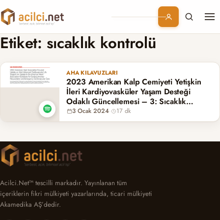
Me
Branşlar
Etiket:
sıcaklık kontrolü
Konular
AHA KILAVUZLARI
2023 Amerikan Kalp Cemiyeti Yetişkin
Kurumsal
İleri Kardiyovasküler Yaşam Desteği
Odaklı Güncellemesi – 3: Sıcaklık
Kontrolü, Nöbet ve Diğer Epileptiform
3 Ocak 2024
·
17 dk
Abonelik
Aktiviteler
Acilci.Net™ tescilli markadır. Yayınlanan tüm
içeriklerin fikri mülkiyeti yazarlarında, ticari mülkiyeti
Akamedika AŞ’dedir.