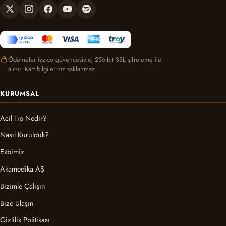
Ödemeler iyzico güvencesiyle, 256-bit SSL şifreleme ile
alınır. Kart bilgileriniz saklanmaz.
KURUMSAL
Acil Tıp Nedir?
Nasıl Kurulduk?
Ekbimiz
Akamedika AŞ
Bizimle Çalışın
Bize Ulaşın
Gizlilik Politikası