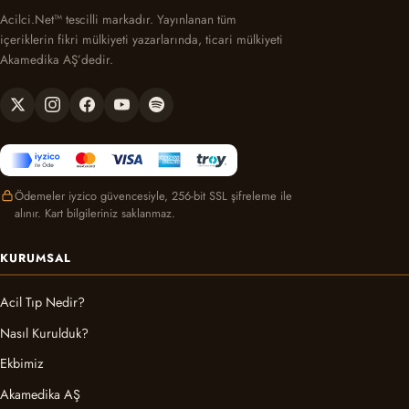
Acilci.Net™ tescilli markadır. Yayınlanan tüm
içeriklerin fikri mülkiyeti yazarlarında, ticari mülkiyeti
Akamedika AŞ’dedir.
Ödemeler iyzico güvencesiyle, 256-bit SSL şifreleme ile
alınır. Kart bilgileriniz saklanmaz.
KURUMSAL
Acil Tıp Nedir?
Nasıl Kurulduk?
Ekbimiz
Akamedika AŞ