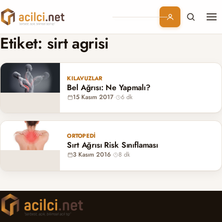
Me
Branşlar
Etiket:
sirt agrisi
Konular
KILAVUZLAR
Bel Ağrısı: Ne Yapmalı?
Kurumsal
15 Kasım 2017
·
6 dk
Abonelik
ORTOPEDI
Sırt Ağrısı Risk Sınıflaması
3 Kasım 2016
·
8 dk