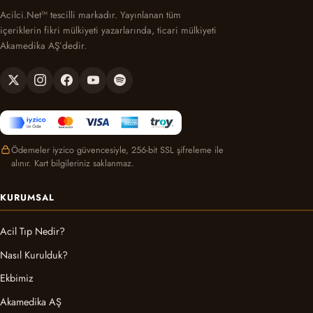
Acilci.Net™ tescilli markadır. Yayınlanan tüm
içeriklerin fikri mülkiyeti yazarlarında, ticari mülkiyeti
Akamedika AŞ’dedir.
Ödemeler iyzico güvencesiyle, 256-bit SSL şifreleme ile
alınır. Kart bilgileriniz saklanmaz.
KURUMSAL
Acil Tıp Nedir?
Nasıl Kurulduk?
Ekbimiz
Akamedika AŞ