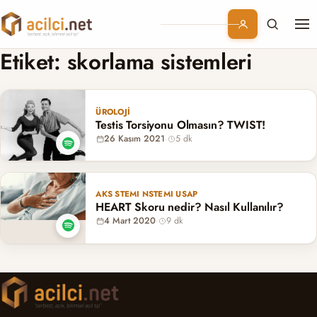
Me
Branşlar
Etiket:
skorlama sistemleri
Konular
ÜROLOJI
Testis Torsiyonu Olmasın? TWIST!
Kurumsal
26 Kasım 2021
·
5 dk
Abonelik
AKS STEMI NSTEMI USAP
HEART Skoru nedir? Nasıl Kullanılır?
4 Mart 2020
·
9 dk