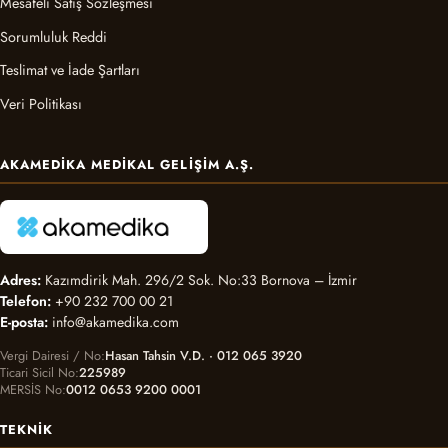
Mesafeli Satış Sözleşmesi
Sorumluluk Reddi
Teslimat ve İade Şartları
Veri Politikası
AKAMEDIKA MEDIKAL GELIŞIM A.Ş.
Adres:
Kazımdirik Mah. 296/2 Sok. No:33 Bornova – İzmir
Telefon:
+90 232 700 00 21
E-posta:
info@akamedika.com
Vergi Dairesi / No
Hasan Tahsin V.D. · 012 065 3920
Ticari Sicil No
225989
MERSİS No
0012 0653 9200 0001
TEKNIK