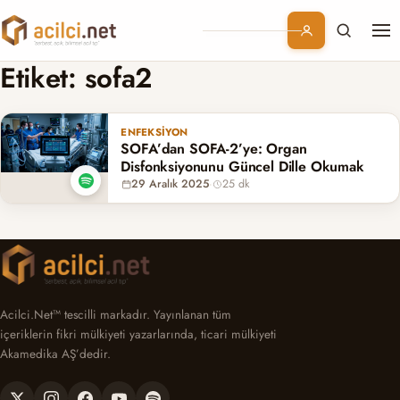
Me
Branşlar
Etiket:
sofa2
Konular
ENFEKSIYON
SOFA’dan SOFA-2’ye: Organ
Kurumsal
Disfonksiyonunu Güncel Dille Okumak
29 Aralık 2025
·
25 dk
Abonelik
Acilci.Net™ tescilli markadır. Yayınlanan tüm
içeriklerin fikri mülkiyeti yazarlarında, ticari mülkiyeti
Akamedika AŞ’dedir.