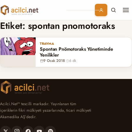
Me
Branşlar
Etiket:
spontan pnomotoraks
Konular
TRAVMA
Spontan Pnömotoraks Yönetiminde
Kurumsal
Yenilikler
9 Ocak 2018
·
6 dk
Abonelik
Acilci.Net™ tescilli markadır. Yayınlanan tüm
içeriklerin fikri mülkiyeti yazarlarında, ticari mülkiyeti
Akamedika AŞ’dedir.