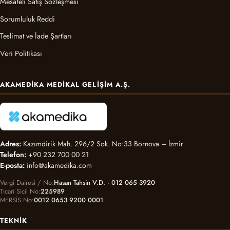
Mesafeli Satış Sözleşmesi
Sorumluluk Reddi
Teslimat ve İade Şartları
Veri Politikası
AKAMEDIKA MEDIKAL GELIŞIM A.Ş.
Adres:
Kazımdirik Mah. 296/2 Sok. No:33 Bornova – İzmir
Telefon:
+90 232 700 00 21
E-posta:
info@akamedika.com
Vergi Dairesi / No
Hasan Tahsin V.D. · 012 065 3920
Ticari Sicil No
225989
MERSİS No
0012 0653 9200 0001
TEKNIK