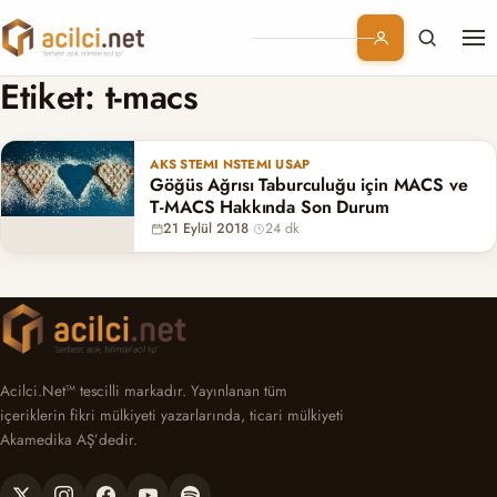
Me
Branşlar
Etiket:
t-macs
Konular
AKS STEMI NSTEMI USAP
Göğüs Ağrısı Taburculuğu için MACS ve
Kurumsal
T-MACS Hakkında Son Durum
21 Eylül 2018
·
24 dk
Abonelik
Acilci.Net™ tescilli markadır. Yayınlanan tüm
içeriklerin fikri mülkiyeti yazarlarında, ticari mülkiyeti
Akamedika AŞ’dedir.