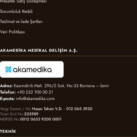
Mesafeli Satış Sözleşmesi
Sorumluluk Reddi
Teslimat ve İade Şartları
Veri Politikası
AKAMEDIKA MEDIKAL GELIŞIM A.Ş.
Adres:
Kazımdirik Mah. 296/2 Sok. No:33 Bornova – İzmir
Telefon:
+90 232 700 00 21
E-posta:
info@akamedika.com
Vergi Dairesi / No
Hasan Tahsin V.D. · 012 065 3920
Ticari Sicil No
225989
MERSİS No
0012 0653 9200 0001
TEKNIK