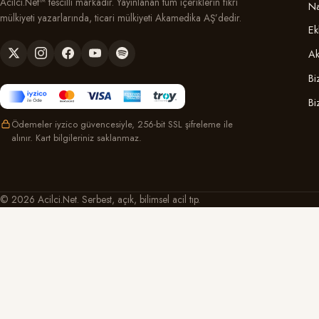
Acilci.Net™ tescilli markadır. Yayınlanan tüm içeriklerin fikri
Na
mülkiyeti yazarlarında, ticari mülkiyeti Akamedika AŞ’dedir.
Ek
Ak
Bi
Bi
Ödemeler iyzico güvencesiyle, 256-bit SSL şifreleme ile
alınır. Kart bilgileriniz saklanmaz.
© 2026 Acilci.Net. Serbest, açık, bilimsel acil tıp.