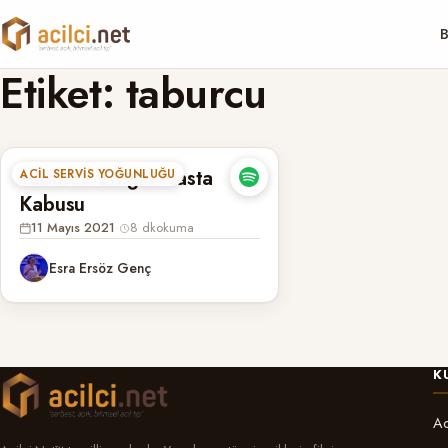
B
Etiket:
taburcu
Taburcu Ettiğin Hasta
ACIL SERVIS YOĞUNLUĞU
Kabusu
11 Mayıs 2021
·
8 dk
okuma
Esra Ersöz Genç
K
Ac