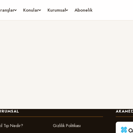
ranşlar
Konular
Kurumsal
Abonelik
URUMSAL
AKAMED
il Tıp Nedir?
Gizlilik Politikası