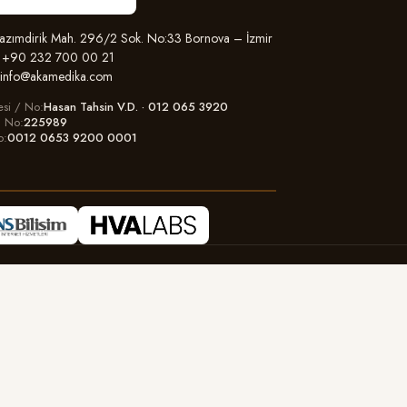
zımdirik Mah. 296/2 Sok. No:33 Bornova – İzmir
+90 232 700 00 21
info@akamedika.com
esi / No
Hasan Tahsin V.D. · 012 065 3920
il No
225989
o
0012 0653 9200 0001