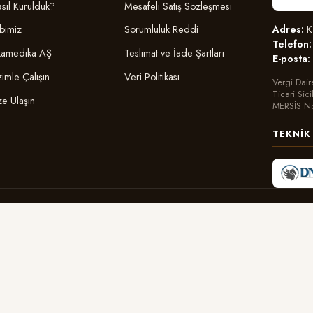
sıl Kurulduk?
Mesafeli Satış Sözleşmesi
Adres:
Ka
bimiz
Sorumluluk Reddi
Telefon:
amedika AŞ
Teslimat ve İade Şartları
E-posta:
zimle Çalışın
Veri Politikası
Vergi Dair
Ticari Sic
ze Ulaşın
MERSİS N
TEKNIK