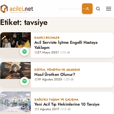
Me
Branşlar
Etiket:
tavsiye
Konular
DAHILI BILIMLER
Acil Serviste İşitme Engelli Hastaya
Kurumsal
Yaklaşım
27 Mayıs 2021
·
13 dk
Abonelik
EĞITIM, YÖNETIM VE AKADEMI
Nasıl Üretken Olunur?
19 Ağustos 2020
·
20 dk
SAĞLIKLI YAŞAM VE ÇALIŞMA
Yeni Acil Tıp Hekimlerine 10 Tavsiye
1 Ağustos 2017
·
13 dk