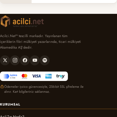
Acilci.Net™ tescilli markadır. Yayınlanan tüm
içeriklerin fikri mülkiyeti yazarlarında, ticari mülkiyeti
Akamedika AŞ’dedir.
Ödemeler iyzico güvencesiyle, 256-bit SSL şifreleme ile
alınır. Kart bilgileriniz saklanmaz.
KURUMSAL
Acil Tıp Nedir?