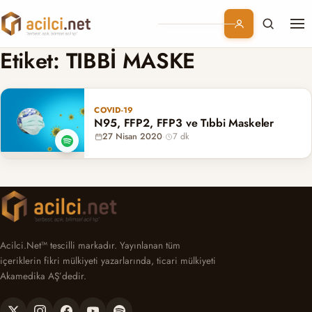
Me
Branşlar
Etiket:
TIBBİ MASKE
Konular
COVID-19
N95, FFP2, FFP3 ve Tıbbi Maskeler
Kurumsal
27 Nisan 2020
·
7 dk
Abonelik
Acilci.Net™ tescilli markadır. Yayınlanan tüm
içeriklerin fikri mülkiyeti yazarlarında, ticari mülkiyeti
Akamedika AŞ’dedir.