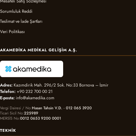
Mesafeli Satış Sözleşmesi
Sorumluluk Reddi
Teslimat ve İade Şartları
Veri Politikası
AKAMEDIKA MEDIKAL GELIŞIM A.Ş.
Adres:
Kazımdirik Mah. 296/2 Sok. No:33 Bornova – İzmir
Telefon:
+90 232 700 00 21
E-posta:
info@akamedika.com
Vergi Dairesi / No
Hasan Tahsin V.D. · 012 065 3920
Ticari Sicil No
225989
MERSİS No
0012 0653 9200 0001
TEKNIK