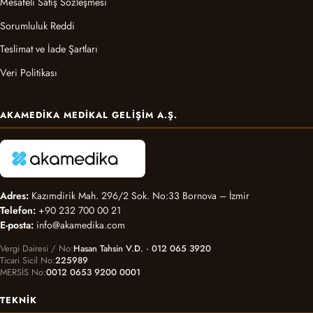
Mesafeli Satış Sözleşmesi
Sorumluluk Reddi
Teslimat ve İade Şartları
Veri Politikası
AKAMEDIKA MEDIKAL GELIŞIM A.Ş.
Adres:
Kazımdirik Mah. 296/2 Sok. No:33 Bornova – İzmir
Telefon:
+90 232 700 00 21
E-posta:
info@akamedika.com
Vergi Dairesi / No
Hasan Tahsin V.D. · 012 065 3920
Ticari Sicil No
225989
MERSİS No
0012 0653 9200 0001
TEKNIK