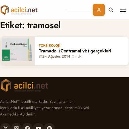
Me
Branşlar
Etiket:
tramosel
Konular
TOKSIKOLOJI
Tramadol (Contramal vb) gerçekleri
Kurumsal
24 Ağustos 2014
·
4 dk
Abonelik
Acilci.Net™ tescilli markadır. Yayınlanan tüm
içeriklerin fikri mülkiyeti yazarlarında, ticari mülkiyeti
Akamedika AŞ’dedir.