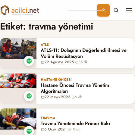
Me
Branşlar
Etiket:
travma yönetimi
Konular
ATLS
ATLS-11: Dolaşımın Değerlendirilmesi ve
Kurumsal
Volüm Resüsitasyon
22 Ağustos 2025
·
35 dk
Abonelik
HASTANE ÖNCESI
Hastane Öncesi Travma Yönetim
Algoritmaları
22 Mayıs 2023
·
6 dk
TRAVMA
Travma Yönetiminde Primer Bakı
6 Ocak 2021
·
10 dk