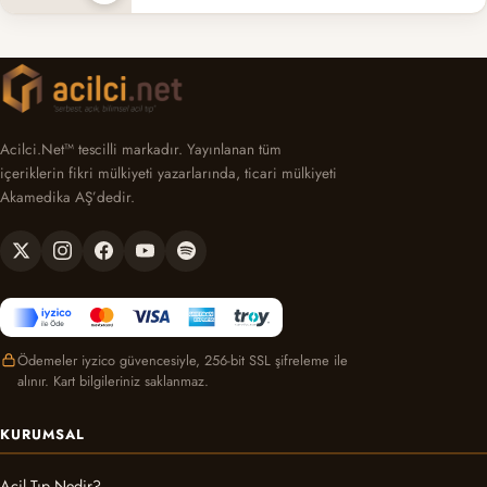
Acilci.Net™ tescilli markadır. Yayınlanan tüm
içeriklerin fikri mülkiyeti yazarlarında, ticari mülkiyeti
Akamedika AŞ’dedir.
Ödemeler iyzico güvencesiyle, 256-bit SSL şifreleme ile
alınır. Kart bilgileriniz saklanmaz.
KURUMSAL
Acil Tıp Nedir?