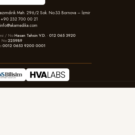
zımdirik Mah. 296/2 Sok. No:33 Bornova – İzmir
+90 232 700 00 21
info@akamedika.com
esi / No
Hasan Tahsin V.D. · 012 065 3920
il No
225989
o
0012 0653 9200 0001