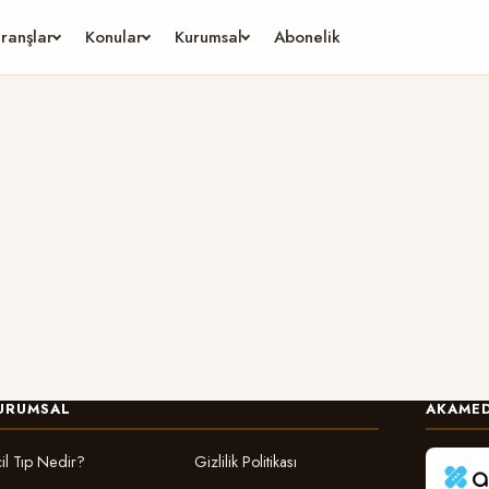
ranşlar
Konular
Kurumsal
Abonelik
URUMSAL
AKAMED
il Tıp Nedir?
Gizlilik Politikası