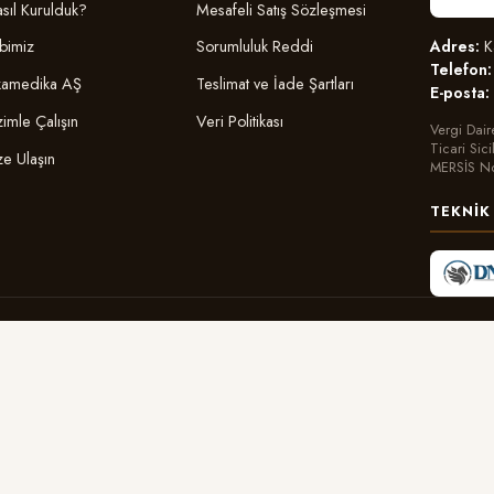
sıl Kurulduk?
Mesafeli Satış Sözleşmesi
Adres:
Ka
bimiz
Sorumluluk Reddi
Telefon:
amedika AŞ
Teslimat ve İade Şartları
E-posta:
zimle Çalışın
Veri Politikası
Vergi Dair
Ticari Sic
ze Ulaşın
MERSİS N
TEKNIK