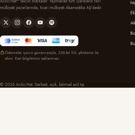
Acilci.Net™ tescilli markadır. Yayınlanan tüm içeriklerin fikri
Na
mülkiyeti yazarlarında, ticari mülkiyeti Akamedika AŞ’dedir.
Ek
Ak
Bi
Bi
Ödemeler iyzico güvencesiyle, 256-bit SSL şifreleme ile
alınır. Kart bilgileriniz saklanmaz.
© 2026 Acilci.Net. Serbest, açık, bilimsel acil tıp.