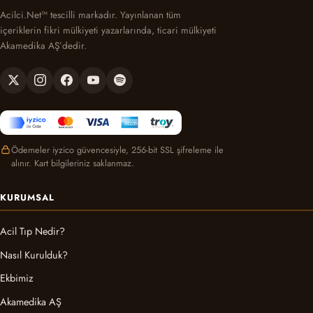
Acilci.Net™ tescilli markadır. Yayınlanan tüm
içeriklerin fikri mülkiyeti yazarlarında, ticari mülkiyeti
Akamedika AŞ’dedir.
Ödemeler iyzico güvencesiyle, 256-bit SSL şifreleme ile
alınır. Kart bilgileriniz saklanmaz.
KURUMSAL
Acil Tıp Nedir?
Nasıl Kurulduk?
Ekbimiz
Akamedika AŞ