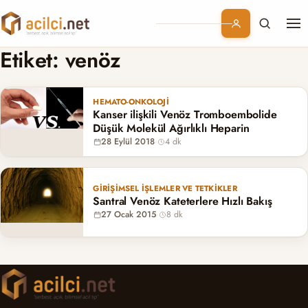
Me
Branşlar
Etiket:
venöz
Konular
HEMATO-ONKOLOJI
Kanser ilişkili Venöz Tromboembolide
Kurumsal
Düşük Molekül Ağırlıklı Heparin
28 Eylül 2018
·
4 dk
Abonelik
GIRIŞIMSEL İŞLEMLER VE TETKIKLER
Santral Venöz Kateterlere Hızlı Bakış
27 Ocak 2015
·
8 dk