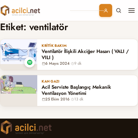
Me
Branşlar
Etiket:
ventilatör
Konular
KRITIK BAKIM
Ventilatör İlişkili Akciğer Hasarı ( VALI /
Kurumsal
VILI )
6 Mayıs 2024
·
9 dk
Abonelik
KAN GAZI
Acil Serviste Başlangıç Mekanik
Ventilasyon Yönetimi
25 Ekim 2016
·
13 dk