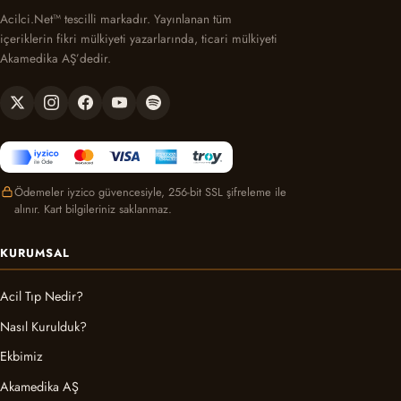
Acilci.Net™ tescilli markadır. Yayınlanan tüm
içeriklerin fikri mülkiyeti yazarlarında, ticari mülkiyeti
Akamedika AŞ’dedir.
Ödemeler iyzico güvencesiyle, 256-bit SSL şifreleme ile
alınır. Kart bilgileriniz saklanmaz.
KURUMSAL
Acil Tıp Nedir?
Nasıl Kurulduk?
Ekbimiz
Akamedika AŞ