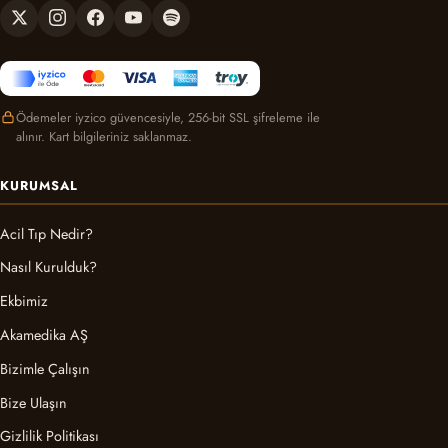
Ödemeler iyzico güvencesiyle, 256-bit SSL şifreleme ile
alınır. Kart bilgileriniz saklanmaz.
KURUMSAL
Acil Tıp Nedir?
Nasıl Kurulduk?
Ekbimiz
Akamedika AŞ
Bizimle Çalışın
Bize Ulaşın
Gizlilik Politikası