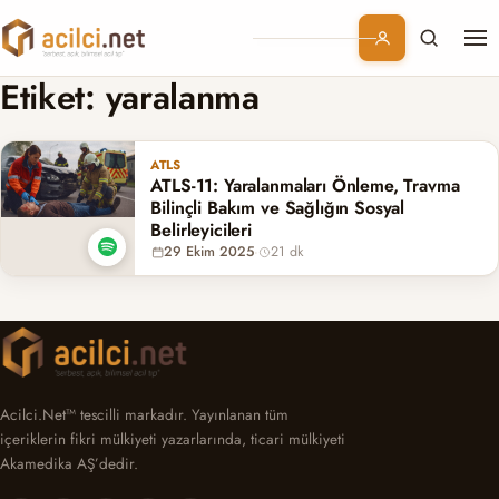
Me
Branşlar
Etiket:
yaralanma
Konular
ATLS
ATLS-11: Yaralanmaları Önleme, Travma
Kurumsal
Bilinçli Bakım ve Sağlığın Sosyal
Belirleyicileri
29 Ekim 2025
·
21 dk
Abonelik
Acilci.Net™ tescilli markadır. Yayınlanan tüm
içeriklerin fikri mülkiyeti yazarlarında, ticari mülkiyeti
Akamedika AŞ’dedir.