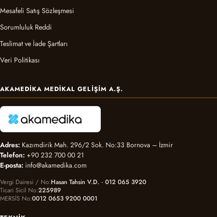
Mesafeli Satış Sözleşmesi
Sorumluluk Reddi
Teslimat ve İade Şartları
Veri Politikası
AKAMEDIKA MEDIKAL GELIŞIM A.Ş.
Adres:
Kazımdirik Mah. 296/2 Sok. No:33 Bornova – İzmir
Telefon:
+90 232 700 00 21
E-posta:
info@akamedika.com
Vergi Dairesi / No
Hasan Tahsin V.D. · 012 065 3920
Ticari Sicil No
225989
MERSİS No
0012 0653 9200 0001