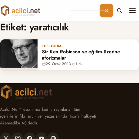
Me
Branşlar
Etiket:
yaratıcılık
Konular
TIP EĞITIMI
Sir Ken Robinson ve eğitim üzerine
Kurumsal
aforizmalar
29 Ocak 2013
·
1 dk
Abonelik
Acilci.Net™ tescilli markadır. Yayınlanan tüm
içeriklerin fikri mülkiyeti yazarlarında, ticari mülkiyeti
Akamedika AŞ’dedir.