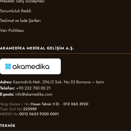
Mesafeli Satış Sözleşmesi
Sorumluluk Reddi
Teslimat ve İade Şartları
Veri Politikası
AKAMEDIKA MEDIKAL GELIŞIM A.Ş.
Adres:
Kazımdirik Mah. 296/2 Sok. No:33 Bornova – İzmir
Telefon:
+90 232 700 00 21
E-posta:
info@akamedika.com
Vergi Dairesi / No
Hasan Tahsin V.D. · 012 065 3920
Ticari Sicil No
225989
MERSİS No
0012 0653 9200 0001
TEKNIK