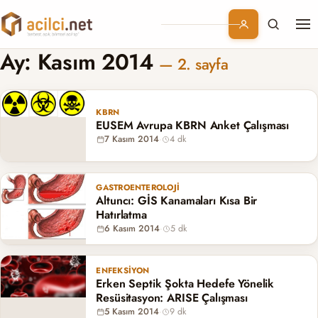
Me
Branşlar
Ay:
Kasım 2014
— 2. sayfa
Konular
KBRN
EUSEM Avrupa KBRN Anket Çalışması
Kurumsal
7 Kasım 2014
·
4 dk
Abonelik
GASTROENTEROLOJI
Altuncı: GİS Kanamaları Kısa Bir
Hatırlatma
6 Kasım 2014
·
5 dk
ENFEKSIYON
Erken Septik Şokta Hedefe Yönelik
Resüsitasyon: ARISE Çalışması
5 Kasım 2014
·
9 dk