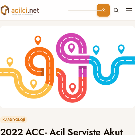
Me
Branşlar
Konular
Kurumsal
Abonelik
KARDIYOLOJI
2022 ACC- Acil Serviste Akut