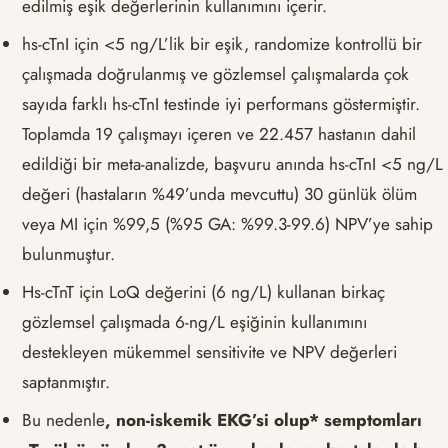
edilmiş eşik değerlerinin kullanımını içerir.
hs-cTnI için <5 ng/L’lik bir eşik, randomize kontrollü bir
çalışmada doğrulanmış ve gözlemsel çalışmalarda çok
sayıda farklı hs-cTnI testinde iyi performans göstermiştir.
Toplamda 19 çalışmayı içeren ve 22.457 hastanın dahil
edildiği bir meta-analizde, başvuru anında hs-cTnI <5 ng/L
değeri (hastaların %49’unda mevcuttu) 30 günlük ölüm
veya MI için %99,5 (%95 GA: %99.3-99.6) NPV’ye sahip
bulunmuştur.
Hs-cTnT için LoQ değerini (6 ng/L) kullanan birkaç
gözlemsel çalışmada 6-ng/L eşiğinin kullanımını
destekleyen mükemmel sensitivite ve NPV değerleri
saptanmıştır.
Bu nedenle
, non-iskemik EKG’si olup* semptomları