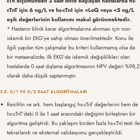
cTn ölçümünden 3 saat önce başlayan hastalarda hs-
cTnT için 6 ng/L ve hs-cTnI için <LoQ veya <5 ng/L
eşik değerlerinin kullanımı makul görünmektedir.
* Hastanın klinik karar algoritmalarına alınması için non-
iskemik bir EKG’ye sahip olması önerilmektedir. Konu ile
ilgili yapılan tüm çalışmalar bu kriteri kullanmamış olsa da
bir metaanalizde, ilk EKG’de iskemik değişiklikleri olan
hastalarda 0.saat dışlama algoritmasının NPV değeri %98,2
olarak daha düşük saptanmıştır.
3.2. 0/1 VE 0/2 SAAT ALGORITMALARI
Reichlin ve ark. hem başlangıç ​​hs-cTnT değerlerini hem de
hs-cTnT’deki 0 ile 1 saat arasındaki değişimi birleştiren bir
algoritma geliştirdi. Bu yaklaşım birden fazla hs-cTnI testi ile
tekrarlandı ve eksternal validasyonu gerçekleştirildi.