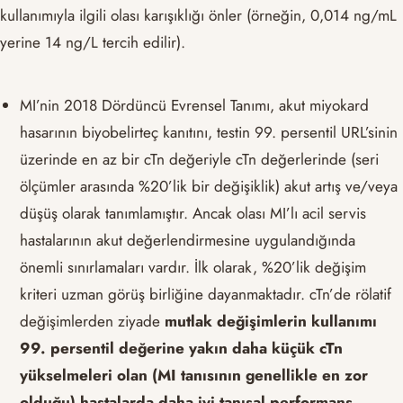
kullanımıyla ilgili olası karışıklığı önler (örneğin, 0,014 ng/mL
yerine 14 ng/L tercih edilir).
MI’nin 2018 Dördüncü Evrensel Tanımı, akut miyokard
hasarının biyobelirteç kanıtını, testin 99. persentil URL’sinin
üzerinde en az bir cTn değeriyle cTn değerlerinde (seri
ölçümler arasında %20’lik bir değişiklik) akut artış ve/veya
düşüş olarak tanımlamıştır. Ancak olası MI’lı acil servis
hastalarının akut değerlendirmesine uygulandığında
önemli sınırlamaları vardır. İlk olarak, %20’lik değişim
kriteri uzman görüş birliğine dayanmaktadır. cTn’de rölatif
değişimlerden ziyade
mutlak değişimlerin kullanımı
99. persentil değerine yakın daha küçük cTn
yükselmeleri olan (MI tanısının genellikle en zor
olduğu) hastalarda daha iyi tanısal performans