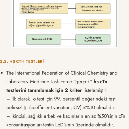
2.2. HS-CTN TESTLERI
The International Federation of Clinical Chemistry and
Laboratory Medicine Task Force “gerçek”
hs-cTn
testlerini tanımlamak için 2 kriter
listelemiştir:
– İlk olarak, o test için 99. persentil değerindeki test
belirsizliği (coefficient variation, CV) ≤%10 olmalıdır.
– İkincisi, sağlıklı erkek ve kadınların en az %50’sinin cTn
konsantrasyonları testin LoD’sinin üzerinde olmalıdır.