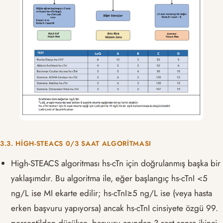
3.3. HIGH-STEACS 0/3 SAAT ALGORITMASI
High-STEACS algoritması hs-cTn için doğrulanmış başka bir
yaklaşımdır. Bu algoritma ile, eğer başlangıç ​​hs-cTnI <5
ng/L ise MI ekarte edilir; hs-cTnI≥5 ng/L ise (veya hasta
erken başvuru yapıyorsa) ancak hs-cTnI cinsiyete özgü 99.