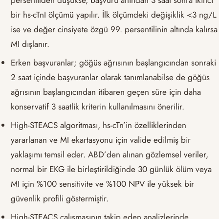
persentilden düşükse, başvuru anından 3 saat sonra ikinci
bir hs-cTnI ölçümü yapılır. İlk ölçümdeki değişiklik <3 ng/L
ise ve değer cinsiyete özgü 99. persentilinin altında kalırsa
MI dışlanır.
Erken başvuranlar; göğüs ağrısının başlangıcından sonraki
2 saat içinde başvuranlar olarak tanımlanabilse de göğüs
ağrısının başlangıcından itibaren geçen süre için daha
konservatif 3 saatlik kriterin kullanılmasını önerilir.
High-STEACS algoritması, hs-cTn’in özelliklerinden
yararlanan ve MI ekartasyonu için valide edilmiş bir
yaklaşımı temsil eder. ABD’den alınan gözlemsel veriler,
normal bir EKG ile birleştirildiğinde 30 günlük ölüm veya
MI için %100 sensitivite ve %100 NPV ile yüksek bir
güvenlik profili göstermiştir.
High-STEACS çalışmasının takip eden analizlerinde,