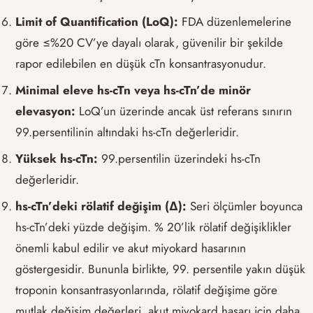
Limit of Quantification (LoQ):
FDA düzenlemelerine
göre ≤%20 CV’ye dayalı olarak, güvenilir bir şekilde
rapor edilebilen en düşük cTn konsantrasyonudur.
Minimal eleve hs-cTn veya hs-cTn’de minör
elevasyon:
LoQ’un üzerinde ancak üst referans sınırın
99.persentilinin altındaki hs-cTn değerleridir.
Yüksek hs-cTn:
99.persentilin üzerindeki hs-cTn
değerleridir.
hs-cTn’deki rölatif değişim (∆):
Seri ölçümler boyunca
hs-cTn’deki yüzde değişim. % 20’lik rölatif değişiklikler
önemli kabul edilir ve akut miyokard hasarının
göstergesidir. Bununla birlikte, 99. persentile yakın düşük
troponin konsantrasyonlarında, rölatif değişime göre
mutlak değişim değerleri, akut miyokard hasarı için daha