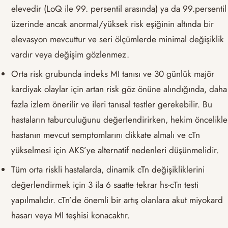
elevedir (LoQ ile 99. persentil arasında) ya da 99.persentil
üzerinde ancak anormal/yüksek risk eşiğinin altında bir
elevasyon mevcuttur ve seri ölçümlerde minimal değişiklik
vardır veya değişim gözlenmez.
Orta risk grubunda indeks MI tanısı ve 30 günlük majör
kardiyak olaylar için artan risk göz önüne alındığında, daha
fazla izlem önerilir ve ileri tanısal testler gerekebilir. Bu
hastaların taburculuğunu değerlendirirken, hekim öncelikle
hastanın mevcut semptomlarını dikkate almalı ve cTn
yükselmesi için AKS’ye alternatif nedenleri düşünmelidir.
Tüm orta riskli hastalarda, dinamik cTn değişikliklerini
değerlendirmek için 3 ila 6 saatte tekrar hs-cTn testi
yapılmalıdır. cTn’de önemli bir artış olanlara akut miyokard
hasarı veya MI teşhisi konacaktır.