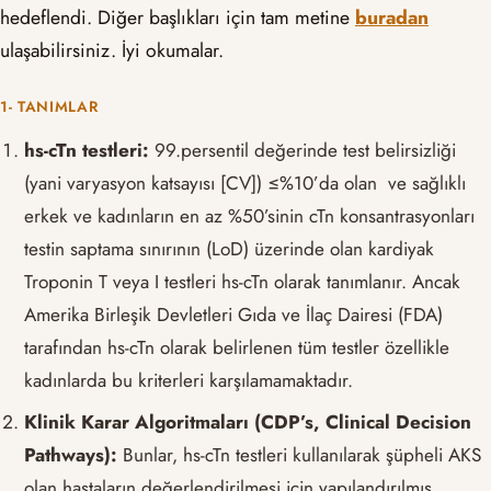
hedeflendi. Diğer başlıkları için tam metine
buradan
ulaşabilirsiniz. İyi okumalar.
1- TANIMLAR
hs-cTn testleri:
99.persentil değerinde test belirsizliği
(yani varyasyon katsayısı [CV]) ≤%10’da olan ve sağlıklı
erkek ve kadınların en az %50’sinin cTn konsantrasyonları
testin saptama sınırının (LoD) üzerinde olan kardiyak
Troponin T veya I testleri hs-cTn olarak tanımlanır. Ancak
Amerika Birleşik Devletleri Gıda ve İlaç Dairesi (FDA)
tarafından hs-cTn olarak belirlenen tüm testler özellikle
kadınlarda bu kriterleri karşılamamaktadır.
Klinik Karar Algoritmaları (CDP’s, Clinical Decision
Pathways):
Bunlar, hs-cTn testleri kullanılarak şüpheli AKS
olan hastaların değerlendirilmesi için yapılandırılmış