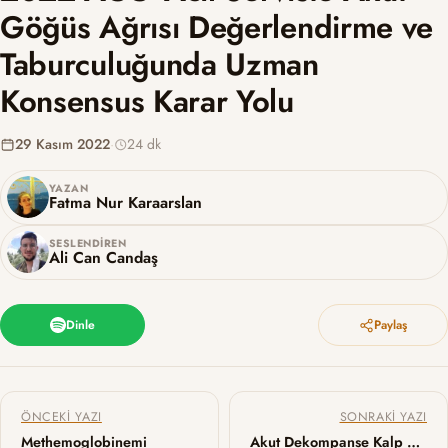
Göğüs Ağrısı Değerlendirme ve
Taburculuğunda Uzman
Konsensus Karar Yolu
29 Kasım 2022
·
24 dk
YAZAN
Fatma Nur Karaarslan
SESLENDIREN
Ali Can Candaş
Dinle
Paylaş
Yazı gezinmesi
ÖNCEKI YAZI
SONRAKI YAZI
Methemoglobinemi
Akut Dekompanse Kalp Yetmezliğinde Asetazolamid