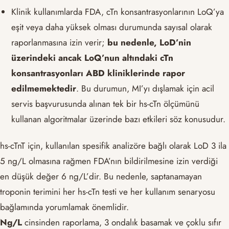
Klinik kullanımlarda FDA, cTn konsantrasyonlarının LoQ’ya
eşit veya daha yüksek olması durumunda sayısal olarak
raporlanmasına izin verir;
bu nedenle, LoD’nin
üzerindeki ancak LoQ’nun altındaki cTn
konsantrasyonları ABD kliniklerinde rapor
edilmemektedir
. Bu durumun, MI’yı dışlamak için acil
servis başvurusunda alınan tek bir hs-cTn ölçümünü
kullanan algoritmalar üzerinde bazı etkileri söz konusudur.
hs-cTnT için, kullanılan spesifik analizöre bağlı olarak LoD 3 ila
5 ng/L olmasına rağmen FDA’nın bildirilmesine izin verdiği
en düşük değer 6 ng/L’dir. Bu nedenle, saptanamayan
troponin terimini her hs-cTn testi ve her kullanım senaryosu
bağlamında yorumlamak önemlidir.
Ng/L
cinsinden raporlama, 3 ondalık basamak ve çoklu sıfır