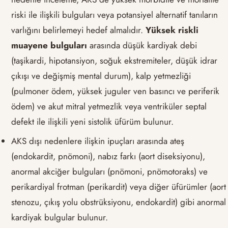
riski ile ilişkili bulguları veya potansiyel alternatif tanıların
varlığını belirlemeyi hedef almalıdır.
Yüksek riskli
muayene bulguları
arasında düşük kardiyak debi
(taşikardi, hipotansiyon, soğuk ekstremiteler, düşük idrar
çıkışı ve değişmiş mental durum), kalp yetmezliği
(pulmoner ödem, yüksek juguler ven basıncı ve periferik
ödem) ve akut mitral yetmezlik veya ventriküler septal
defekt ile ilişkili yeni sistolik üfürüm bulunur.
AKS dışı nedenlere ilişkin ipuçları arasında ateş
(endokardit, pnömoni), nabız farkı (aort diseksiyonu),
anormal akciğer bulguları (pnömoni, pnömotoraks) ve
perikardiyal frotman (perikardit) veya diğer üfürümler (aort
stenozu, çıkış yolu obstrüksiyonu, endokardit) gibi anormal
kardiyak bulgular bulunur.