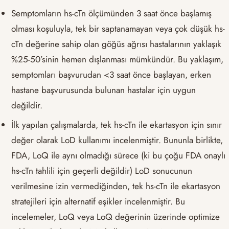
Semptomların hs-cTn ölçümünden 3 saat önce başlamış
olması koşuluyla, tek bir saptanamayan veya çok düşük hs-
cTn değerine sahip olan göğüs ağrısı hastalarının yaklaşık
%25-50’sinin hemen dışlanması mümkündür. Bu yaklaşım,
semptomları başvurudan <3 saat önce başlayan, erken
hastane başvurusunda bulunan hastalar için uygun
değildir.
İlk yapılan çalışmalarda, tek hs-cTn ile ekartasyon için sınır
değer olarak LoD kullanımı incelenmiştir. Bununla birlikte,
FDA, LoQ ile aynı olmadığı sürece (ki bu çoğu FDA onaylı
hs-cTn tahlili için geçerli değildir) LoD sonucunun
verilmesine izin vermediğinden, tek hs-cTn ile ekartasyon
stratejileri için alternatif eşikler incelenmiştir. Bu
incelemeler, LoQ veya LoQ değerinin üzerinde optimize