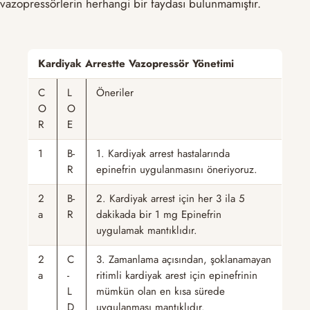
vazopressörlerin herhangi bir faydası bulunmamıştır.
Kardiyak Arrestte Vazopressör Yönetimi
C
L
Öneriler
O
O
R
E
1
B-
1. Kardiyak arrest hastalarında
R
epinefrin uygulanmasını öneriyoruz.
2
B-
2. Kardiyak arrest için her 3 ila 5
a
R
dakikada bir 1 mg Epinefrin
uygulamak mantıklıdır.
2
C
3. Zamanlama açısından, şoklanamayan
a
-
ritimli kardiyak arest için epinefrinin
L
mümkün olan en kısa sürede
D
uygulanması mantıklıdır.