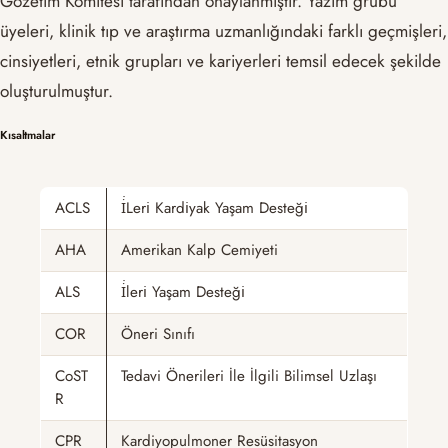
Gözetim Komitesi tarafından onaylanmıştır. Yazım grubu
üyeleri, klinik tıp ve araştırma uzmanlığındaki farklı geçmişleri,
cinsiyetleri, etnik grupları ve kariyerleri temsil edecek şekilde
oluşturulmuştur.
Kısaltmalar
ACLS
İ̇Leri̇ Kardi̇yak Yaşam Desteği̇
AHA
Amerikan Kalp Cemiyeti
ALS
İ̇leri̇ Yaşam Desteği̇
COR
Öneri Sınıfı
CoST
Tedavi Önerileri İle İlgili Bilimsel Uzlaşı
R
CPR
Kardiyopulmoner Resüsitasyon