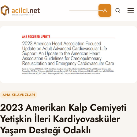
Me
Branşlar
Konular
Kurumsal
Abonelik
AHA KILAVUZLARI
2023 Amerikan Kalp Cemiyeti
Yetişkin İleri Kardiyovasküler
Yaşam Desteği Odaklı