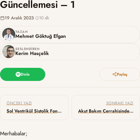
Güncellemesi – 1
19 Aralık 2023
·
10 dk
YAZAN
Mehmet Göktuğ Efgan
SESLENDIREN
Kerim Hasçelik
Dinle
Paylaş
Yazı gezinmesi
ÖNCEKI YAZI
SONRAKI YAZI
Sol Ventrikül Sistolik Fonksiyonunun Görsel Değerlendirilmesi
Akut Bakım Cerrahisinde Yeni Zamanlama (Yeni TACS) Sınıflandırması: WSES Delphi Fikir Birliği Çalışması
Merhabalar;