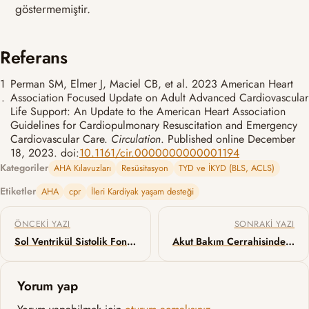
göstermemiştir.
Referans
1
Perman SM, Elmer J, Maciel CB, et al. 2023 American Heart
.
Association Focused Update on Adult Advanced Cardiovascular
Life Support: An Update to the American Heart Association
Guidelines for Cardiopulmonary Resuscitation and Emergency
Cardiovascular Care.
Circulation
. Published online December
18, 2023. doi:
10.1161/cir.0000000000001194
Kategoriler
AHA Kılavuzları
Resüsitasyon
TYD ve İKYD (BLS, ACLS)
Etiketler
AHA
cpr
İleri Kardiyak yaşam desteği
Yazı gezinmesi
ÖNCEKI YAZI
SONRAKI YAZI
Sol Ventrikül Sistolik Fonksiyonunun Görsel Değerlendirilmesi
Akut Bakım Cerrahisinde Yeni Zamanlama (Yeni TACS) Sınıflandırması: WSES Delphi Fikir Birliği Çalışması
Yorum yap