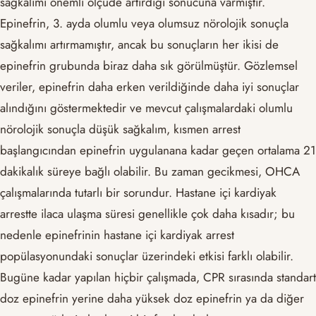
sağkalımı önemli ölçüde artırdığı sonucuna varmıştır.
Epinefrin, 3. ayda olumlu veya olumsuz nörolojik sonuçla
sağkalımı artırmamıştır, ancak bu sonuçların her ikisi de
epinefrin grubunda biraz daha sık görülmüştür. Gözlemsel
veriler, epinefrin daha erken verildiğinde daha iyi sonuçlar
alındığını göstermektedir ve mevcut çalışmalardaki olumlu
nörolojik sonuçla düşük sağkalım, kısmen arrest
başlangıcından epinefrin uygulanana kadar geçen ortalama 21
dakikalık süreye bağlı olabilir. Bu zaman gecikmesi, OHCA
çalışmalarında tutarlı bir sorundur. Hastane içi kardiyak
arrestte ilaca ulaşma süresi genellikle çok daha kısadır; bu
nedenle epinefrinin hastane içi kardiyak arrest
popülasyonundaki sonuçlar üzerindeki etkisi farklı olabilir.
Bugüne kadar yapılan hiçbir çalışmada, CPR sırasında standart
doz epinefrin yerine daha yüksek doz epinefrin ya da diğer