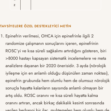
z
TAVSIYELERE ÖZEL DESTEKLEYICI METIN
Epinefrin verilmesi, OHCA için epinefrinle ilgili 2
randomize çalışmanın sonuçlarını içeren, epinefrinin
ROSC’yi ve kısa süreli sağkalımı artırdığını gösteren, biri
>8000 hastayı kapsayan sistematik incelemelere ve meta
analizlere dayanan bir 2020 önerisidir. 3 ayda (nörolojik
iyileşme için en anlamlı olduğu düşünülen zaman noktası),
epinefrin grubunda hem olumlu hem de olumsuz nörolojik
sonuçla hayatta kalanların sayısında anlamlı olmayan bir
artış oldu. ROSC oranını ve kısa süreli hayatta kalma
oranını artıran, ancak birkaç dakikalık kesinti sonrasında
verilen herhangi bir ilaç, muhtemelen hem olumlu hem de