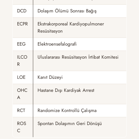
DCD
Dolaşım Ölümü Sonrası Bağış
ECPR
Ekstrakorporeal Kardiyopulmoner
Resüsitasyon
EEG
Elektroensefalografi
ILCO
Uluslararası Resüsitasyon İrtibat Komitesi
R
LOE
Kanıt Düzeyi
OHC
Hastane Dışı Kardiyak Arrest
A
RCT
Randomize Kontrollü Çalışma
ROS
Spontan Dolaşımın Geri Dönüşü
C