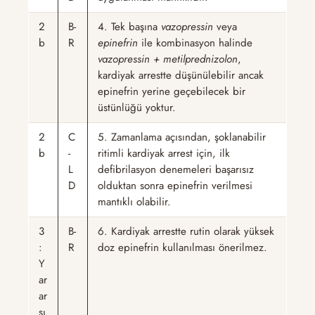
2
B-
4. Tek başına
vazopressin
veya
b
R
epinefrin
ile kombinasyon halinde
vazopressin + metilprednizolon
,
kardiyak arrestte düşünülebilir ancak
epinefrin yerine geçebilecek bir
üstünlüğü yoktur.
2
C
5. Zamanlama açısından, şoklanabilir
b
-
ritimli kardiyak arrest için, ilk
L
defibrilasyon denemeleri başarısız
D
olduktan sonra epinefrin verilmesi
mantıklı olabilir.
3
B-
6. Kardiyak arrestte rutin olarak yüksek
:
R
doz epinefrin kullanılması önerilmez.
Y
ar
ar
sı