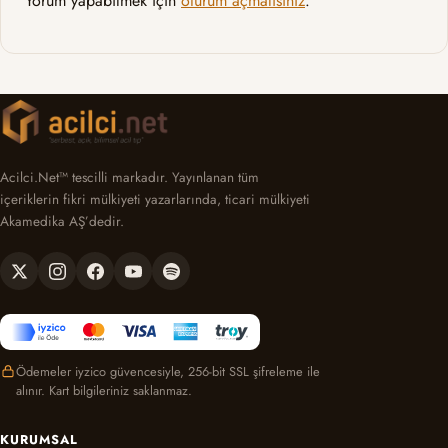
Yorum yapabilmek için
oturum açmalısınız
.
Acilci.Net™ tescilli markadır. Yayınlanan tüm
içeriklerin fikri mülkiyeti yazarlarında, ticari mülkiyeti
Akamedika AŞ’dedir.
Ödemeler iyzico güvencesiyle, 256-bit SSL şifreleme ile
alınır. Kart bilgileriniz saklanmaz.
KURUMSAL