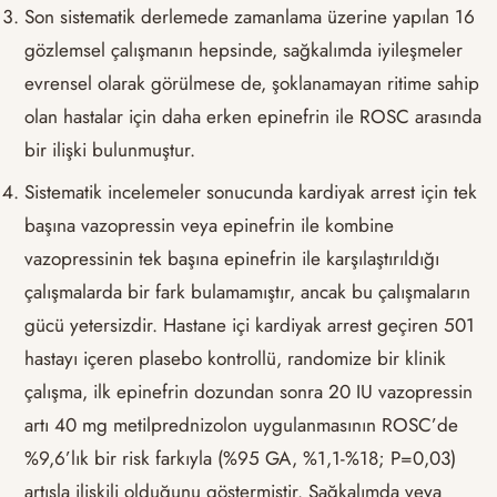
Son sistematik derlemede zamanlama üzerine yapılan 16
gözlemsel çalışmanın hepsinde, sağkalımda iyileşmeler
evrensel olarak görülmese de, şoklanamayan ritime sahip
olan hastalar için daha erken epinefrin ile ROSC arasında
bir ilişki bulunmuştur.
Sistematik incelemeler sonucunda kardiyak arrest için tek
başına vazopressin veya epinefrin ile kombine
vazopressinin tek başına epinefrin ile karşılaştırıldığı
çalışmalarda bir fark bulamamıştır, ancak bu çalışmaların
gücü yetersizdir. Hastane içi kardiyak arrest geçiren 501
hastayı içeren plasebo kontrollü, randomize bir klinik
çalışma, ilk epinefrin dozundan sonra 20 IU vazopressin
artı 40 mg metilprednizolon uygulanmasının ROSC’de
%9,6’lık bir risk farkıyla (%95 GA, %1,1-%18; P=0,03)
artışla ilişkili olduğunu göstermiştir. Sağkalımda veya