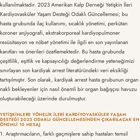
kullanılmaktadır. 2023 Amerikan Kalp Derneği Yetişkin İleri
Kardiyovasküler Yaşam Desteği Odaklı Güncellemesi; bu
hasta grubunda ilaç kullanımı, sıcaklık yönetimi, perkütan
koroner anjiyografi, ekstrakorporeal kardiyopulmoner
resüsitasyon ve nöbet yönetimi ile ilgili en son yayınlanan
kanıtları ve önerileri özetlemektedir. Bu hasta grubunda
çeşitlilik, eşitlik ve kapsayıcılığı değerlendirme yeteneğimizi
sınırlayan son kardiyak arrest literatüründeki veri eksikliği
tartışılmıştır. Son olarak, kardiyak arrest hasta grubunun organ
nakli bekleyenler için nasıl önemli bir organ bağışçısı havuzu
oluşturabileceği üzerinde durulmuştur.
YETIŞKINLERE YÖNELIK İLERI KARDIYOVASKÜLER YAŞAM
DESTEĞI 2023 ODAKLI GÜNCELLEMESINDEN ÇIKARILACAK EN
ÖNEMLI 10 MESAJ
1. Araştırmacıların, farklı geçmişlere sahip hastaları temsil