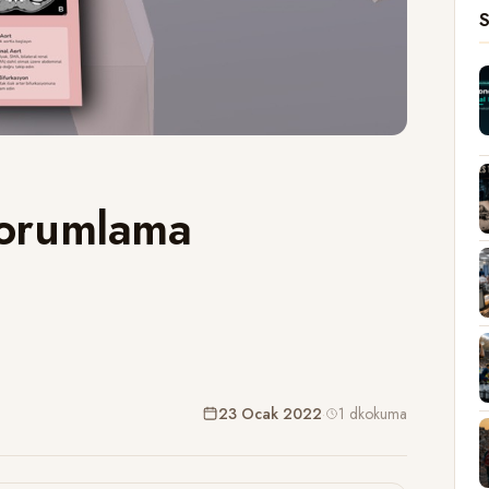
S
Yorumlama
23 Ocak 2022
·
1 dk
okuma