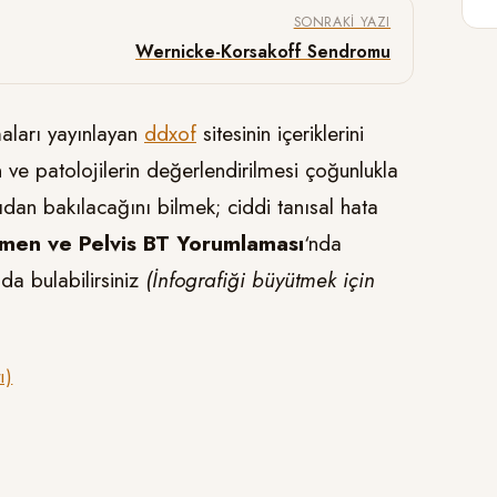
SONRAKI YAZI
Wernicke-Korsakoff Sendromu
aları yayınlayan
ddxof
sitesinin içeriklerini
ve patolojilerin değerlendirilmesi çoğunlukla
ıdan bakılacağını bilmek; ciddi tanısal hata
en ve Pelvis BT Yorumlaması
‘nda
da bulabilirsiniz
(İnfografiği büyütmek için
ı)