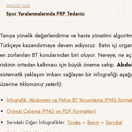
Yazı gezinmesi
ÖNCEKI YAZI
Spor Yaralanmalarında PRP Tedavisi
Tanıya yönelik değerlendirme ve hasta yönetimi algoritm
Türkçeye kazandırmaya devam ediyoruz. Batın içi organ 
en zorlanılan BT konularından biri oluyor. Nereye, ne aç
riskinin ortadan kalkması için büyük öneme sahip.
Abdom
sistematik yaklaşım imkanı sağlayan bir infografiği aşağı
üzerine tıklamanız yeterli):
İnfografik: Abdomen ve Pelvis BT Yorumlama (PNG format
Orijinal Çalışma (PNG ve PDF Formatları)
Serideki Diğer İnfografikler:
Toraks
–
Beyin
–
Servikal