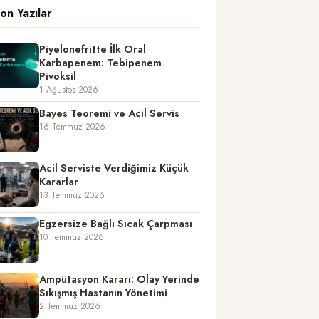
on Yazılar
Piyelonefritte İlk Oral
Karbapenem: Tebipenem
Pivoksil
1 Ağustos 2026
Bayes Teoremi ve Acil Servis
16 Temmuz 2026
Acil Serviste Verdiğimiz Küçük
Kararlar
13 Temmuz 2026
Egzersize Bağlı Sıcak Çarpması
10 Temmuz 2026
Ampütasyon Kararı: Olay Yerinde
Sıkışmış Hastanın Yönetimi
2 Temmuz 2026