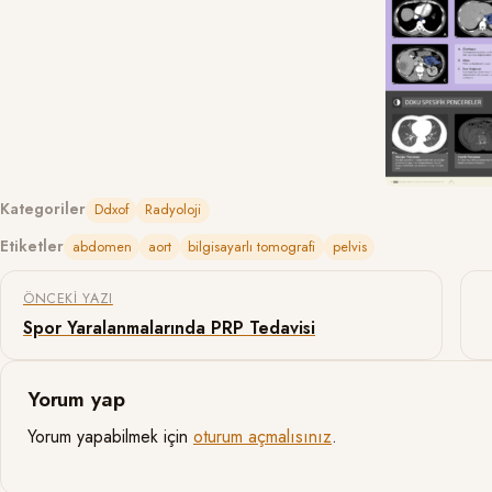
Kategoriler
Ddxof
Radyoloji
Etiketler
abdomen
aort
bilgisayarlı tomografi
pelvis
Yazı gezinmesi
ÖNCEKI YAZI
Spor Yaralanmalarında PRP Tedavisi
Yorum yap
Yorum yapabilmek için
oturum açmalısınız
.