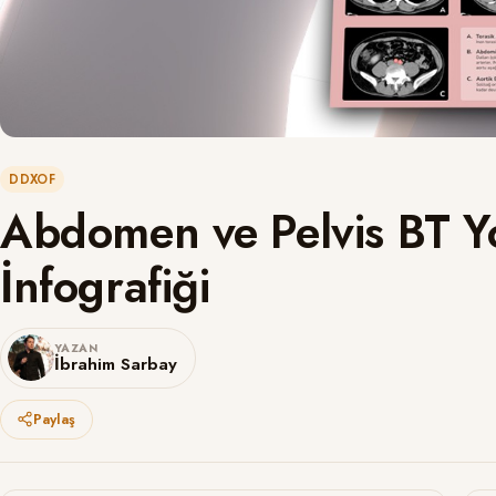
DDXOF
Abdomen ve Pelvis BT 
İnfografiği
YAZAN
İbrahim Sarbay
Paylaş