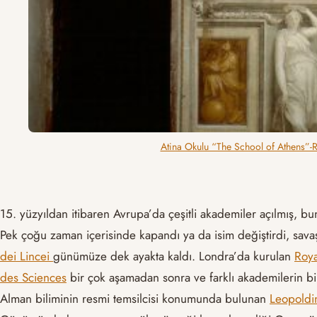
Atina Okulu “The School of Athens”-Ra
15. yüzyıldan itibaren Avrupa’da çeşitli akademiler açılmış, bu
Pek çoğu zaman içerisinde kapandı ya da isim değiştirdi, savaş
dei Lincei
günümüze dek ayakta kaldı. Londra’da kurulan
Roya
des Sciences
bir çok aşamadan sonra ve farklı akademilerin b
Alman biliminin resmi temsilcisi konumunda bulunan
Leopoldi