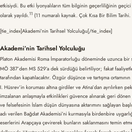
etkisiydi. Bu etki İyonyalıların tüm bilginin geçerliliğinin geçi
11
olarak yayıldı.
(11 numaralı kaynak. Çok Kısa Bir Bilim Tarihi.
[tie_index]Akademi’nin Tarihsel Yolculuğu[/tie_index]
Akademi’nin Tarihsel Yolculuğu
Platon Akademisi Roma İmparatorluğu döneminde uzunca bir sür
MÖ 387’den MS 529’a dek sürdüğü belirtiliyor; fakat faaliyetl
tarafından kapatılacaktır. Özgür düşünce ve tartışma ortamının 
I. Hüsrev’in koruması altına girdiler ve Atina’dan ayrılırken pe
imzalanan anlaşmayla etkinlikleri güvence alınarak geri dönen b
ve felsefesinin İslam düşün dünyasına aktarımını sağlayan başl
adı verilen Bağdat Akademisi’ni kurmasıyla birdenbire uygarlığ
eserlerini Arapçaya çevirerek bunların saklanmasını temin etmek