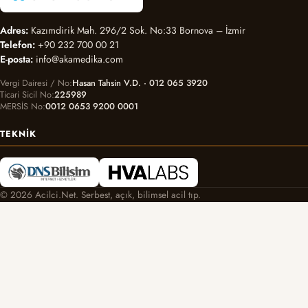
Adres:
Kazımdirik Mah. 296/2 Sok. No:33 Bornova – İzmir
Telefon:
+90 232 700 00 21
E-posta:
info@akamedika.com
Vergi Dairesi / No
Hasan Tahsin V.D. · 012 065 3920
Ticari Sicil No
225989
MERSİS No
0012 0653 9200 0001
TEKNIK
© 2026 Acilci.Net. Serbest, açık, bilimsel acil tıp.