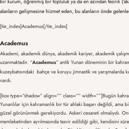
bir kurum, öğrenmiş bir topluluk ya da en azından teorik (‘ak
alanların gelişmesine hizmet eden, bu alanların önde gelenle
[tie_index]Academus[/tie_index]
Academus
Akademi, akademik dünya, akademik kariyer, akademik çalışm
uzanmaktadır. “
Academus
” antik Yunan döneminin bir kahram
kuzeybatısındaki bahçe ve koruyu jimnastik ve yarışmalarda kull
vardı.
[box type=”shadow” align=”” class=”” width=””]Bugün kahrama
Yunanlılar için kahramanlık bir tür ahlaki başarı değildi, ama
güzel görününmek gerekiyordu. Askeri cesareti olmalıydı. Onu 
memleketinden ayrılmasında tasvir edildiği gibi, kendisini sü