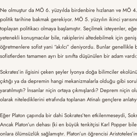
Ne olmuştur da MÖ 6. yüzyılda birdenbire hızlanan ve MÖ 4. yü
politik tarihine bakmak gerekiyor. MÖ 5. yüzyılın ikinci yarısı
toplayan politikacı olmaya başlamıştır. Seçilmek isteyenler, eğ
yetenekli konuşmacılar bile, rakiplerini altedebilmek için gen
öğretmenlere sofist yani “akılcı” deniyordu. Bunlar genellikle b
sofistlerden tamamen ayrı bir sınıfta düşünülen bir adam vardı:
Sokrates’in ilgisini çeken şeyler İyonya doğa bilimciler ekolü
çıktığı ya da depremin hangi mekanizmalarla olduğu gibi sorul
yaratılmıştı? İnsanlar niçin ortaya çıkmışlardı? Deprem niçin o
olarak nitelediklerini etrafında toplanan Atinalı gençlere anlatı
Eğer Platon çapında bir dahi Sokrates’ten etkilenmeseydi, Sokrat
Ancak Platon’un dehası (ki en büyük tenkitçisi Karl Popper bile
onlara ölümsüzlük sağlamıştır. Platon’un öğrencisi Aristoteles’i