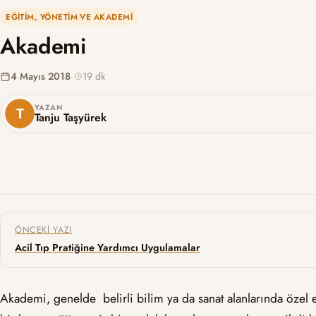
EĞITIM, YÖNETIM VE AKADEMI
Akademi
4 Mayıs 2018
·
19 dk
YAZAN
Tanju Taşyürek
Yazı gezinmesi
ÖNCEKI YAZI
Acil Tıp Pratiğine Yardımcı Uygulamalar
Akademi, genelde belirli bilim ya da sanat alanlarında özel 