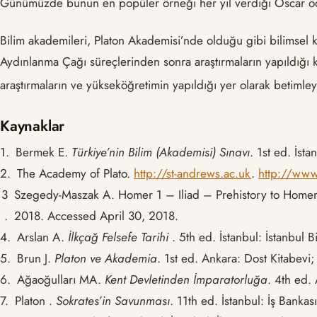
Günümüzde bunun en popüler örneği her yıl verdiği Oscar ödü
Bilim akademileri, Platon Akademisi’nde olduğu gibi bilimsel 
Aydınlanma Çağı süreçlerinden sonra araştırmaların yapıldığı k
araştırmaların ve yükseköğretimin yapıldığı yer olarak betimleye
Kaynaklar
1.
Bermek E.
Türkiye’nin Bilim (Akademisi) Sınavı
. 1st ed. İst
2.
The Academy of Plato.
http://st-andrews.ac.uk
.
http://www-
3
Szegedy-Maszak A. Homer 1 – Iliad – Prehistory to Homer
.
2018. Accessed April 30, 2018.
4.
Arslan A.
İlkçağ Felsefe Tarihi
. 5th ed. İstanbul: İstanbul B
5.
Brun J.
Platon ve Akademia
. 1st ed. Ankara: Dost Kitabevi
6.
Ağaoğulları MA.
Kent Devletinden İmparatorluğa
. 4th ed.
7.
Platon .
Sokrates’in Savunması
. 11th ed. İstanbul: İş Bankas