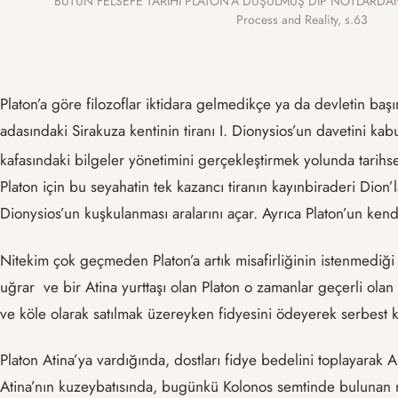
“BÜTÜN FELSEFE TARİHİ PLATON’A DÜŞÜLMÜŞ DİP NOTLARDAN 
Process and Reality, s.63
Platon’a göre filozoflar iktidara gelmedikçe ya da devletin baş
adasındaki Sirakuza kentinin tiranı I. Dionysios’un davetini ka
kafasındaki bilgeler yönetimini gerçekleştirmek yolunda tarihsel
Platon için bu seyahatin tek kazancı tiranın kayınbiraderi Dion’
Dionysios’un kuşkulanması aralarını açar. Ayrıca Platon’un kend
Nitekim çok geçmeden Platon’a artık misafirliğinin istenmediği 
uğrar ve bir Atina yurttaşı olan Platon o zamanlar geçerli olan s
ve köle olarak satılmak üzereyken fidyesini ödeyerek serbest k
Platon Atina’ya vardığında, dostları fidye bedelini toplayarak
Atina’nın kuzeybatısında, bugünkü Kolonos semtinde bulunan mabe