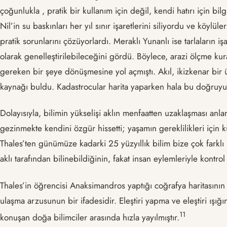
çoğunlukla , pratik bir kullanım için değil, kendi hatırı için bi
Nil’in su baskınları her yıl sınır işaretlerini siliyordu ve köyl
pratik sorunlarını çözüyorlardı. Meraklı Yunanlı ise tarlaların
olarak genelleştirilebileceğini gördü. Böylece, arazi ölçme ku
gereken bir şeye dönüşmesine yol açmıştı. Akıl, ikizkenar bir
kaynağı buldu. Kadastrocular harita yaparken hala bu doğruyu
Dolayısıyla, bilimin yükselişi aklın menfaatten uzaklaşması an
gezinmekte kendini özgür hissetti; yaşamın gereklilikleri için 
Thales’ten günümüze kadarki 25 yüzyıllık bilim bize çok farkl
aklı tarafından bilinebildiğinin, fakat insan eylemleriyle kontro
Thales’in öğrencisi Anaksimandros yaptığı coğrafya haritasının 
ulaşma arzusunun bir ifadesidir. Eleştiri yapma ve eleştiri ış
11
konuşan doğa bilimciler arasında hızla yayılmıştır.