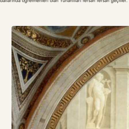
dallarında öğretmenleri olan Yunanlıları fersah fersah geçtiler.