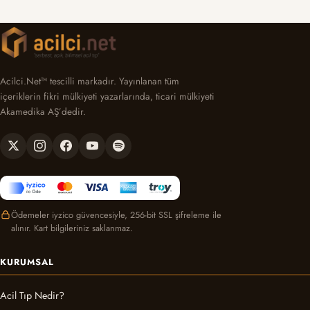
Acilci.Net™ tescilli markadır. Yayınlanan tüm
içeriklerin fikri mülkiyeti yazarlarında, ticari mülkiyeti
Akamedika AŞ’dedir.
Ödemeler iyzico güvencesiyle, 256-bit SSL şifreleme ile
alınır. Kart bilgileriniz saklanmaz.
KURUMSAL
Acil Tıp Nedir?