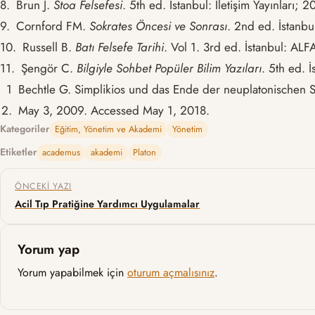
8.
Brun J.
Stoa Felsefesi
. 5th ed. İstanbul: İletişim Yayınları; 2
9.
Cornford FM.
Sokrates Öncesi ve Sonrası
. 2nd ed. İstanbul
10.
Russell B.
Batı Felsefe Tarihi
. Vol 1. 3rd ed. İstanbul: ALF
11.
Şengör C.
Bilgiyle Sohbet Popüler Bilim Yazıları
. 5th ed. İ
1
Bechtle G. Simplikios und das Ende der neuplatonischen S
2.
May 3, 2009. Accessed May 1, 2018.
Kategoriler
Eğitim, Yönetim ve Akademi
Yönetim
Etiketler
academus
akademi
Platon
Yazı gezinmesi
ÖNCEKI YAZI
Acil Tıp Pratiğine Yardımcı Uygulamalar
Yorum yap
Yorum yapabilmek için
oturum açmalısınız
.