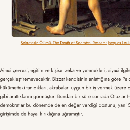
Sokratesin Ölümü- The Death of Socrates- Ressam: Jacques Loui
Ailesi çevresi, eğitim ve kişisel zeka ve yetenekleri, siyasi il
gerçekleştiremeyecektir. Bizzat kendisinin anlattığına göre P
hükümetteki tanıdıkları, akrabaları uygun bir iş vermek üzere o
gibi arattıklarını görmüştür. Bundan bir süre sonrada Otuzlar 
demokratlar bu dönemde de en değer verdiği dostunu, yani So
girişimde de hayal kırıklığına uğramıştır.