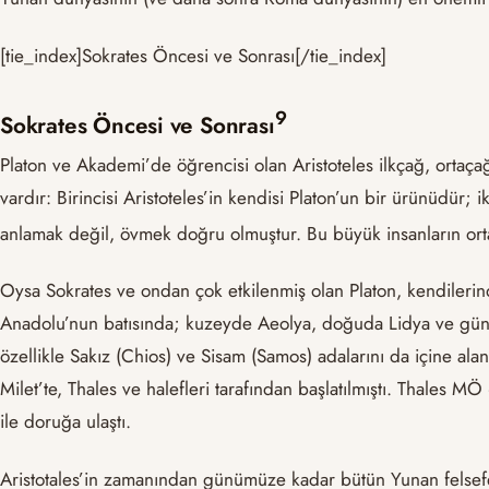
[tie_index]Sokrates Öncesi ve Sonrası[/tie_index]
9
Sokrates Öncesi ve Sonrası
Platon ve Akademi’de öğrencisi olan Aristoteles ilkçağ, ortaçağ
vardır: Birincisi Aristoteles’in kendisi Platon’un bir ürünüdür;
anlamak değil, övmek doğru olmuştur. Bu büyük insanların ort
Oysa Sokrates ve ondan çok etkilenmiş olan Platon, kendilerind
Anadolu’nun batısında; kuzeyde Aeolya, doğuda Lidya ve gün
özellikle Sakız (Chios) ve Sisam (Samos) adalarını da içine al
Milet’te, Thales ve halefleri tarafından başlatılmıştı. Thales M
ile doruğa ulaştı.
Aristotales’in zamanından günümüze kadar bütün Yunan felsefesi t