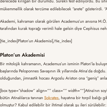
derecede kırılgan bir durumdu. Sürekli test ediliyordu. Bu sı
mükemmellik olarak tercüme edilebilecek “arete” gösterirdi. “Ari
Akademi, kahraman olarak görülen Academus’un anısına M.Ö. altı
tarafından kurak toprağı verimli hale gelsin diye Cephisus nehr
[tie_index]Platon’un Akademisi[/tie_index]
Platon’un Akademisi
Bir mitolojik kahramanın, Academus’un isminin Platon’la buluşma
başlarında Peloponnes Savaşının ilk yıllarında Atina’da doğdu
olduğundan, jimnastik hocası Argoslu Ariston ona “geniş” anl
[box type=”shadow” align=”” class=”” width=””]Atina’nın soylu ai
bütün Atinalılarca tanınan
Sokrates
, hayatına bir torpil balığı 
olmuştur? Kabul edilebilir bir ihtimal olarak şu ileri sürülebil