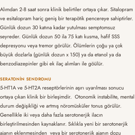
Alımdan 2-8 saat sonra klinik belirtiler ortaya çıkar. Sitalopram
ve esitalopram hariç geniş bir terapötik pencereye sahiptirler.
Günlük dozun 30 katına kadar yutulması semptomsuz
seyreder. Günlük dozun 50 ila 75 katı kusma, hafif SSS
depresyonu veya tremor görülür. Ölümlerin çoğu ya çok
büyük dozlarla (günlük dozun x 150) ya da etanol ya da
benzodiazepinler gibi ek ilaç alımları ile göülür.
SERATONIN SENDROMU
5-HT1A ve 5-HT2A reseptörlerinin aşırı uyarılması sonucu
ortaya çıkan klinik bir birleşimdir. Otonomik instabilite, mental
durum değişikliği ve artmış nöromüsküler tonus görülür.
Genellikle iki veya daha fazla serotonerjik ilacın
birleştirilmesinden kaynaklanır. Sıklıkla yeni bir serotonerjik
ajanın eklenmesinden veya bir serotonerjik ajanın dozu