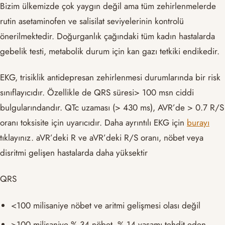
Bizim ülkemizde çok yaygın değil ama tüm zehirlenmelerde
rutin asetaminofen ve salisilat seviyelerinin kontrolü
önerilmektedir. Doğurganlık çağındaki tüm kadın hastalarda
gebelik testi, metabolik durum için kan gazı tetkiki endikedir.
EKG, trisiklik antidepresan zehirlenmesi durumlarında bir risk
sınıflayıcıdır. Özellikle de QRS süresi> 100 msn ciddi
bulgularındandır. QTc uzaması (> 430 ms), AVR’de > 0.7 R/S
oranı toksisite için uyarıcıdır. Daha ayrıntılı EKG için
burayı
tıklayınız. aVR’deki R ve aVR’deki R/S oranı, nöbet veya
disritmi gelişen hastalarda daha yüksektir
QRS
<100 milisaniye nöbet ve aritmi gelişmesi olası değil
>100 milisaniye % 34 nöbet, % 14 yaşamı tehdit eden