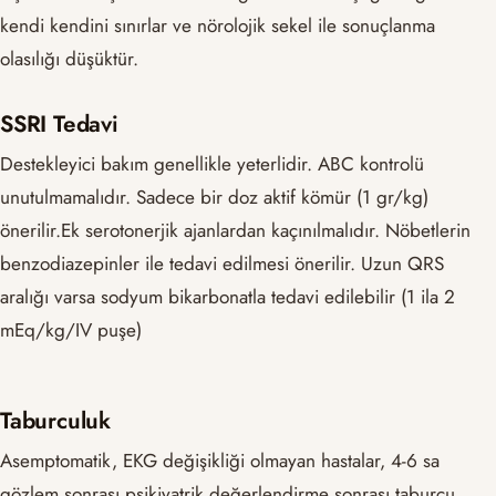
kendi kendini sınırlar ve nörolojik sekel ile sonuçlanma
olasılığı düşüktür.
SSRI Tedavi
Destekleyici bakım genellikle yeterlidir. ABC kontrolü
unutulmamalıdır. Sadece bir doz aktif kömür (1 gr/kg)
önerilir.Ek serotonerjik ajanlardan kaçınılmalıdır. Nöbetlerin
benzodiazepinler ile tedavi edilmesi önerilir. Uzun QRS
aralığı varsa sodyum bikarbonatla tedavi edilebilir (1 ila 2
mEq/kg/IV puşe)
Taburculuk
Asemptomatik, EKG değişikliği olmayan hastalar, 4-6 sa
gözlem sonrası psikiyatrik değerlendirme sonrası taburcu