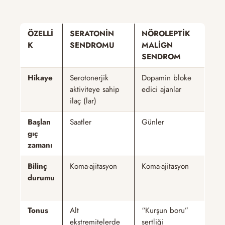
ÖZELLİ
SERATONİN
NÖROLEPTİK
K
SENDROMU
MALİGN
SENDROM
Hikaye
Serotonerjik
Dopamin bloke
aktiviteye sahip
edici ajanlar
ilaç (lar)
Başlan
Saatler
Günler
gıç
zamanı
Bilinç
Koma-ajitasyon
Koma-ajitasyon
durumu
Tonus
Alt
“Kurşun boru”
ekstremitelerde
sertliği