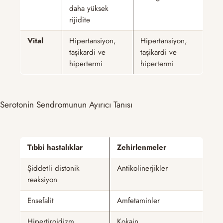
daha yüksek
rijidite
Vital
Hipertansiyon,
Hipertansiyon,
taşikardi ve
taşikardi ve
hipertermi
hipertermi
Serotonin Sendromunun Ayırıcı Tanısı
Tıbbi hastalıklar
Zehirlenmeler
Şiddetli distonik
Antikolinerjikler
reaksiyon
Ensefalit
Amfetaminler
Hipertiroidizm
Kokain