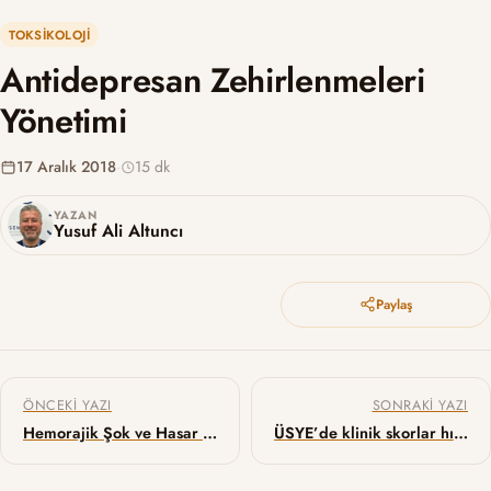
TOKSIKOLOJI
Antidepresan Zehirlenmeleri
Yönetimi
17 Aralık 2018
·
15 dk
YAZAN
Yusuf Ali Altuncı
Paylaş
Yazı gezinmesi
ÖNCEKI YAZI
SONRAKI YAZI
Hemorajik Şok ve Hasar Kontrol Resüsitasyon – 1-
ÜSYE’de klinik skorlar hızlı antijen testlerine karşı