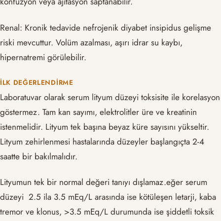
konfüzyon veya ajitasyon saptanabilir.
Renal: Kronik tedavide nefrojenik diyabet insipidus gelişme
riski mevcuttur. Volüm azalması, aşırı idrar su kaybı,
hipernatremi görülebilir.
İLK DEĞERLENDIRME
Laboratuvar olarak serum lityum düzeyi toksisite ile korelasyon
göstermez. Tam kan sayımı, elektrolitler üre ve kreatinin
istenmelidir. Lityum tek başına beyaz küre sayısını yükseltir.
Lityum zehirlenmesi hastalarında düzeyler başlangıçta 2-4
saatte bir bakılmalıdır.
Lityumun tek bir normal değeri tanıyı dışlamaz.eğer serum
düzeyi 2.5 ila 3.5 mEq/L arasında ise kötüleşen letarji, kaba
tremor ve klonus, >3.5 mEq/L durumunda ise şiddetli toksik