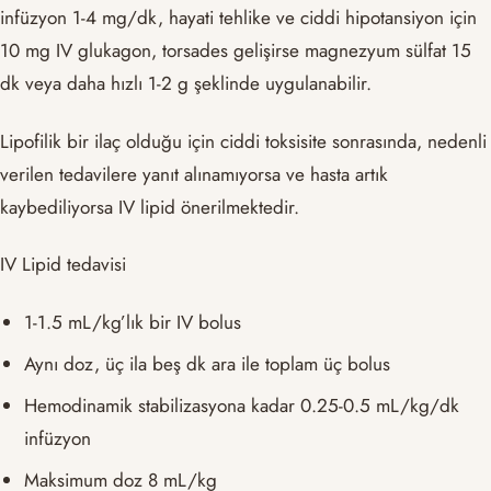
infüzyon 1-4 mg/dk, hayati tehlike ve ciddi hipotansiyon için
10 mg IV glukagon, torsades gelişirse magnezyum sülfat 15
dk veya daha hızlı 1-2 g şeklinde uygulanabilir.
Lipofilik bir ilaç olduğu için ciddi toksisite sonrasında, nedenli
verilen tedavilere yanıt alınamıyorsa ve hasta artık
kaybediliyorsa IV lipid önerilmektedir.
IV Lipid tedavisi
1-1.5 mL/kg’lık bir IV bolus
Aynı doz, üç ila beş dk ara ile toplam üç bolus
Hemodinamik stabilizasyona kadar 0.25-0.5 mL/kg/dk
infüzyon
Maksimum doz 8 mL/kg