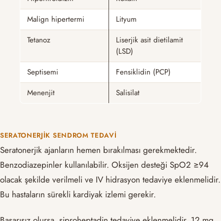
Malign hipertermi
Lityum
Tetanoz
Liserjik asit dietilamit
(LSD)
Septisemi
Fensiklidin (PCP)
Menenjit
Salisilat
SERATONERJIK SENDROM TEDAVI
Seratonerjik ajanların hemen bırakılması gerekmektedir.
Benzodiazepinler kullanılabilir. Oksijen desteği SpO2 ≥94
olacak şekilde verilmeli ve IV hidrasyon tedaviye eklenmelidir.
Bu hastaların sürekli kardiyak izlemi gerekir.
Başarısız olursa, siproheptadin tedaviye eklenmelidir. 12 mg