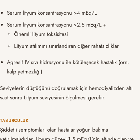
Serum lityum konsantrasyonu >4 mEq/L
Serum lityum konsantrasyonu >2.5 mEq/L +
Önemli lityum toksisitesi
Lityum atılımını sınırlandıran diğer rahatsızlıklar
Agresif IV sıvı hidrasyonu ile kötüleşecek hastalık (örn.
kalp yetmezliği)
Seviyelerin düştüğünü doğrulamak için hemodiyalizden altı
saat sonra Lityum seviyesinin ölçülmesi gerekir.
TABURCULUK
Şiddetli semptomları olan hastalar yoğun bakıma
yatırılmalıdırlar. Lityum düzeyi 1.5 mEq/L’nin altında olan ve