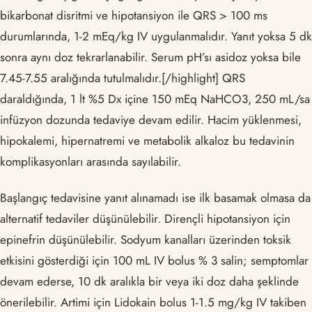
bikarbonat disritmi ve hipotansiyon ile QRS > 100 ms
durumlarında, 1-2 mEq/kg IV uygulanmalıdır. Yanıt yoksa 5 dk
sonra aynı doz tekrarlanabilir. Serum pH’sı asidoz yoksa bile
7.45-7.55 aralığında tutulmalıdır.[/highlight] QRS
daraldığında, 1 lt %5 Dx içine 150 mEq NaHCO3, 250 mL/sa
infüzyon dozunda tedaviye devam edilir. Hacim yüklenmesi,
hipokalemi, hipernatremi ve metabolik alkaloz bu tedavinin
komplikasyonları arasında sayılabilir.
Başlangıç tedavisine yanıt alınamadı ise ilk basamak olmasa da
alternatif tedaviler düşünülebilir. Dirençli hipotansiyon için
epinefrin düşünülebilir. Sodyum kanalları üzerinden toksik
etkisini gösterdiği için 100 mL IV bolus % 3 salin; semptomlar
devam ederse, 10 dk aralıkla bir veya iki doz daha şeklinde
önerilebilir. Artimi için Lidokain bolus 1-1.5 mg/kg IV takiben