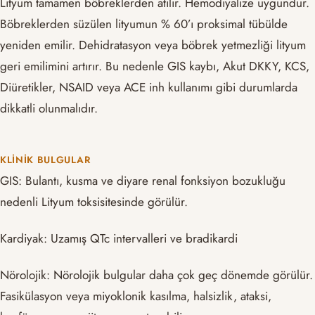
Lityum tamamen böbreklerden atılır. Hemodiyalize uygundur.
Böbreklerden süzülen lityumun % 60’ı proksimal tübülde
yeniden emilir. Dehidratasyon veya böbrek yetmezliği lityum
geri emilimini artırır. Bu nedenle GIS kaybı, Akut DKKY, KCS,
Diüretikler, NSAID veya ACE inh kullanımı gibi durumlarda
dikkatli olunmalıdır.
KLINIK BULGULAR
GIS: Bulantı, kusma ve diyare renal fonksiyon bozukluğu
nedenli Lityum toksisitesinde görülür.
Kardiyak: Uzamış QTc intervalleri ve bradikardi
Nörolojik: Nörolojik bulgular daha çok geç dönemde görülür.
Fasikülasyon veya miyoklonik kasılma, halsizlik, ataksi,