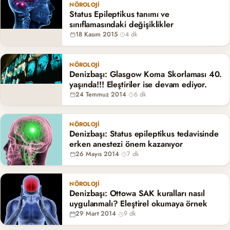
NÖROLOJI
Status Epileptikus tanımı ve
sınıflamasındaki değişiklikler
18 Kasım 2015
·
4 dk
NÖROLOJI
Denizbaşı: Glasgow Koma Skorlaması 40.
yaşında!!! Eleştiriler ise devam ediyor.
24 Temmuz 2014
·
6 dk
NÖROLOJI
Denizbaşı: Status epileptikus tedavisinde
erken anestezi önem kazanıyor
26 Mayıs 2014
·
7 dk
NÖROLOJI
Denizbaşı: Ottowa SAK kuralları nasıl
uygulanmalı? Eleştirel okumaya örnek
29 Mart 2014
·
9 dk