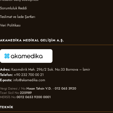
Sorumluluk Reddi
Teslimat ve İade Şartları
Veri Politikası
AKAMEDIKA MEDIKAL GELIŞIM A.Ş.
Adres:
Kazımdirik Mah. 296/2 Sok. No:33 Bornova – İzmir
Telefon:
+90 232 700 00 21
E-posta:
info@akamedika.com
Vergi Dairesi / No
Hasan Tahsin V.D. · 012 065 3920
Ticari Sicil No
225989
MERSİS No
0012 0653 9200 0001
TEKNIK