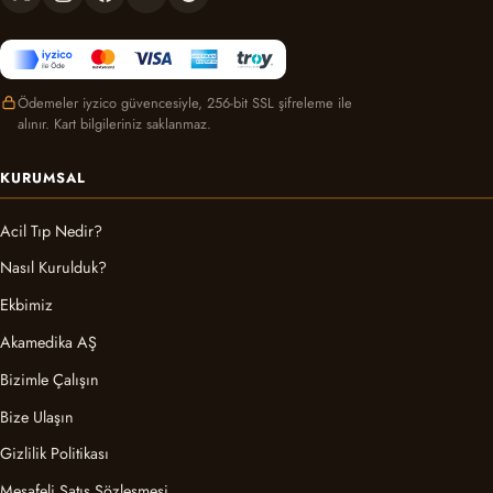
Ödemeler iyzico güvencesiyle, 256-bit SSL şifreleme ile
alınır. Kart bilgileriniz saklanmaz.
KURUMSAL
Acil Tıp Nedir?
Nasıl Kurulduk?
Ekbimiz
Akamedika AŞ
Bizimle Çalışın
Bize Ulaşın
Gizlilik Politikası
Mesafeli Satış Sözleşmesi