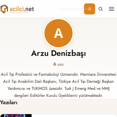
Me
Branşlar
Konular
Kurumsal
Arzu Denizbaşı
Abonelik
6
yazı
Acil Tıp Profesörü ve Farmakoloji Uzmanıdır. Marmara Üniversitesi
Acil Tıp Anabilim Dalı Başkanı, Türkiye Acil Tıp Derneği Başkan
Yardımcısı ve TUKMOS üyesidir. Turk J Emerg Med ve MMJ
dergileri Editörler Kurulu Üyeliklerini yürütmektedir.
Yazıları