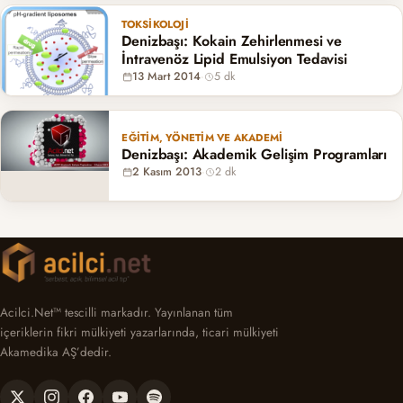
TOKSIKOLOJI
Denizbaşı: Kokain Zehirlenmesi ve
İntravenöz Lipid Emulsiyon Tedavisi
13 Mart 2014
·
5 dk
EĞITIM, YÖNETIM VE AKADEMI
Denizbaşı: Akademik Gelişim Programları
2 Kasım 2013
·
2 dk
Acilci.Net™ tescilli markadır. Yayınlanan tüm
içeriklerin fikri mülkiyeti yazarlarında, ticari mülkiyeti
Akamedika AŞ’dedir.